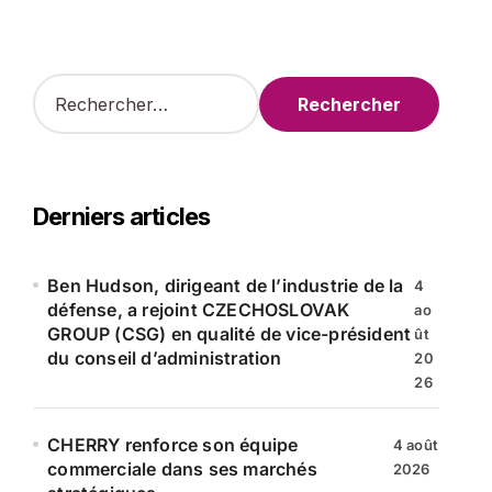
R
e
c
h
e
r
Derniers articles
c
h
e
Ben Hudson, dirigeant de l’industrie de la
4
r
défense, a rejoint CZECHOSLOVAK
ao
GROUP (CSG) en qualité de vice-président
ût
:
du conseil d’administration
20
26
CHERRY renforce son équipe
4 août
commerciale dans ses marchés
2026