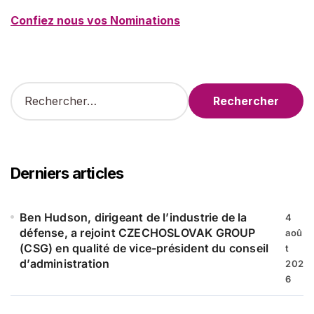
Confiez nous vos Nominations
R
e
c
h
e
r
Derniers articles
c
h
e
Ben Hudson, dirigeant de l’industrie de la
4
r
défense, a rejoint CZECHOSLOVAK GROUP
aoû
(CSG) en qualité de vice-président du conseil
t
:
d’administration
202
6