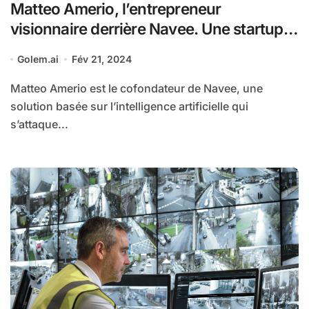
Matteo Amerio, l’entrepreneur
visionnaire derrière Navee. Une startup
qui transforme la lutte contre la
Golem.ai
Fév 21, 2024
contrefaçon grâce à son intelligence
artificielle proactive.
Matteo Amerio est le cofondateur de Navee, une
solution basée sur l’intelligence artificielle qui
s’attaque...