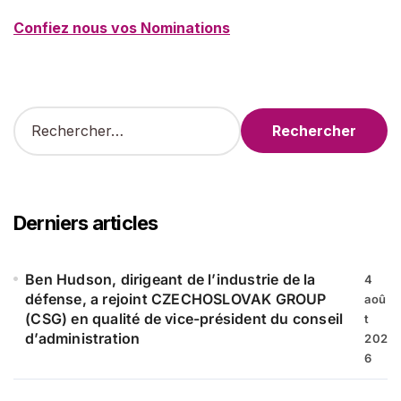
Confiez nous vos Nominations
R
e
c
h
e
r
Derniers articles
c
h
e
Ben Hudson, dirigeant de l’industrie de la
4
r
défense, a rejoint CZECHOSLOVAK GROUP
aoû
(CSG) en qualité de vice-président du conseil
t
:
d’administration
202
6