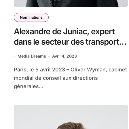
Nominations
Alexandre de Juniac, expert
dans le secteur des transports,
rejoint le cabinet Oliver Wyman
Media Dreams
Avr 14, 2023
en qualité de Senior Advisor
Paris, le 5 avril 2023 – Oliver Wyman, cabinet
mondial de conseil aux directions
générales...