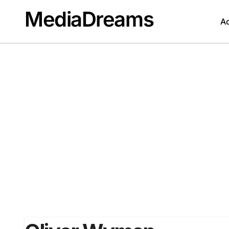
Passer
MediaDreams
au
Ac
contenu