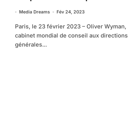
Practice Communication,
Media Dreams
Fév 24, 2023
Media & Technologie d’Oliver
Paris, le 23 février 2023 – Oliver Wyman,
Wyman
cabinet mondial de conseil aux directions
générales...