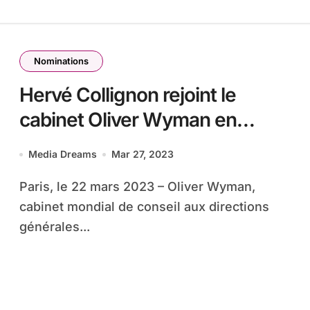
Nominations
Hervé Collignon rejoint le
cabinet Oliver Wyman en
qualité de Partner au sein de la
Media Dreams
Mar 27, 2023
Practice Communications,
Paris, le 22 mars 2023 – Oliver Wyman,
Media & Technologie.
cabinet mondial de conseil aux directions
générales...