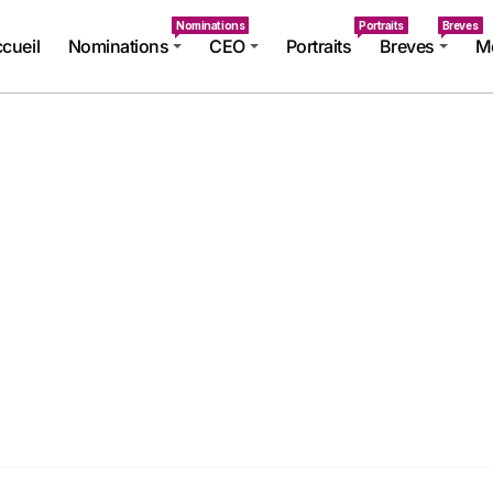
Nominations
Portraits
Breves
cueil
Nominations
CEO
Portraits
Breves
Mé