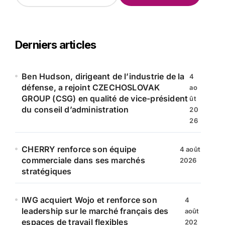
c
h
e
r
Derniers articles
c
h
e
Ben Hudson, dirigeant de l’industrie de la
4
r
défense, a rejoint CZECHOSLOVAK
ao
GROUP (CSG) en qualité de vice-président
ût
:
du conseil d’administration
20
26
CHERRY renforce son équipe
4 août
commerciale dans ses marchés
2026
stratégiques
IWG acquiert Wojo et renforce son
4
leadership sur le marché français des
août
espaces de travail flexibles
202