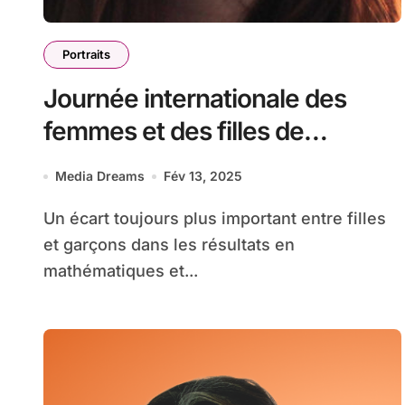
Portraits
Journée internationale des
femmes et des filles de
science: portrait d’Emilie
Media Dreams
Fév 13, 2025
Lhomme, Data Scientist
Un écart toujours plus important entre filles
et garçons dans les résultats en
mathématiques et...