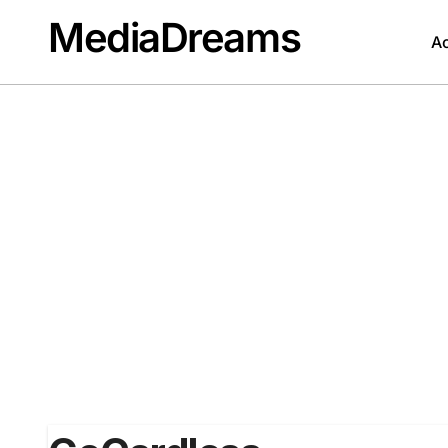
Passer
MediaDreams
au
Ac
contenu