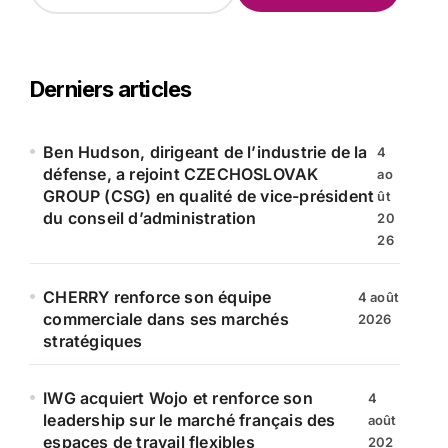
c
h
e
r
Derniers articles
c
h
e
Ben Hudson, dirigeant de l’industrie de la
4
r
défense, a rejoint CZECHOSLOVAK
ao
GROUP (CSG) en qualité de vice-président
ût
:
du conseil d’administration
20
26
CHERRY renforce son équipe
4 août
commerciale dans ses marchés
2026
stratégiques
IWG acquiert Wojo et renforce son
4
leadership sur le marché français des
août
espaces de travail flexibles
202