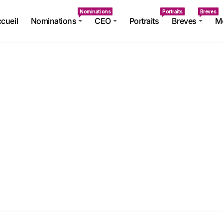
Nominations
Portraits
Breves
cueil
Nominations
CEO
Portraits
Breves
Mé