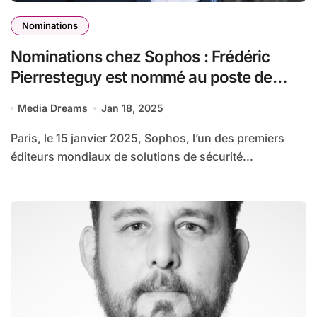
Nominations
Nominations chez Sophos : Frédéric
Pierresteguy est nommé au poste de
Directeur commercial pour la France et le
Media Dreams
Jan 18, 2025
Benelux et Bruno Durand est promu
Vice-Président des ventes Europe du
Paris, le 15 janvier 2025, Sophos, l’un des premiers
Sud.
éditeurs mondiaux de solutions de sécurité...