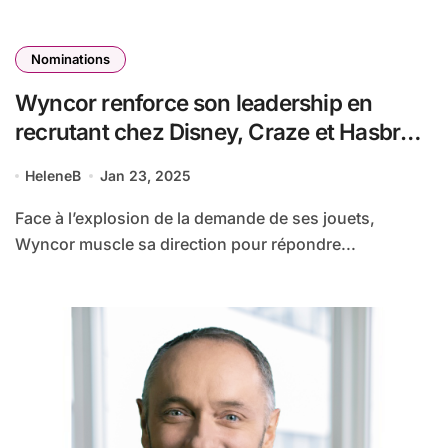
Nominations
Wyncor renforce son leadership en
recrutant chez Disney, Craze et Hasbro :
Christophe Vallade, nouveau Vice-
HeleneB
Jan 23, 2025
président Europe et Moyen-Orient et
Paul Frost Perez, Directeur du
Face à l’explosion de la demande de ses jouets,
développement produits
Wyncor muscle sa direction pour répondre...