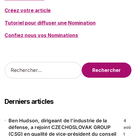
Créez votre article
Tutoriel pour diffuser une Nomination
Confiez nous vos Nominations
R
e
c
h
e
r
Derniers articles
c
h
e
Ben Hudson, dirigeant de l’industrie de la
4
r
défense, a rejoint CZECHOSLOVAK GROUP
aoû
(CSG) en qualité de vice-président du conseil
t