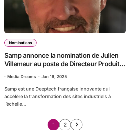
Nominations
Samp annonce la nomination de Julien
Villemeur au poste de Directeur Produit
(CPO) pour accélérer l’intégration de
Media Dreams
Jan 16, 2025
Shared Reality auprès des industriels,
solution de Jumeau Numérique alimenté
Samp est une Deeptech française innovante qui
par l’IA
accélère la transformation des sites industriels à
l’échelle...
Pagination
1
2