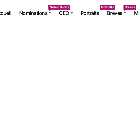
Nominations
Portraits
Breves
cueil
Nominations
CEO
Portraits
Breves
Mé