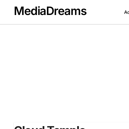
Passer
MediaDreams
au
Ac
contenu