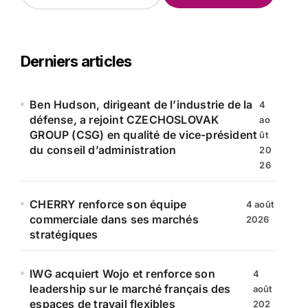
c
h
e
r
Derniers articles
c
h
e
Ben Hudson, dirigeant de l’industrie de la
4
r
défense, a rejoint CZECHOSLOVAK
ao
GROUP (CSG) en qualité de vice-président
ût
:
du conseil d’administration
20
26
CHERRY renforce son équipe
4 août
commerciale dans ses marchés
2026
stratégiques
IWG acquiert Wojo et renforce son
4
leadership sur le marché français des
août
espaces de travail flexibles
202