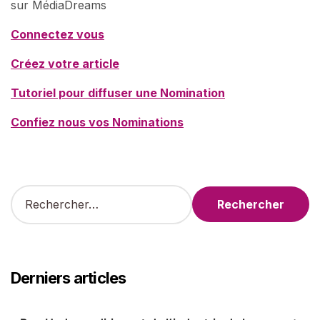
sur MédiaDreams
Connectez vous
Créez votre article
Tutoriel pour diffuser une Nomination
Confiez nous vos Nominations
R
e
c
h
e
r
Derniers articles
c
h
e