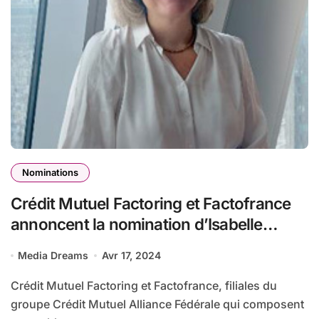
Nominations
Crédit Mutuel Factoring et Factofrance
annoncent la nomination d’Isabelle
Gautier au poste de Directrice des
Media Dreams
Avr 17, 2024
Ressources Humaines et lancent leur
marque employeur.
Crédit Mutuel Factoring et Factofrance, filiales du
groupe Crédit Mutuel Alliance Fédérale qui composent