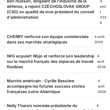
Ben Hudson, dirigeant de l’industrie de la
4
r
défense, a rejoint CZECHOSLOVAK GROUP
aoû
(CSG) en qualité de vice-président du conseil
t
:
d’administration
202
6
CHERRY renforce son équipe commerciale
4 août
dans ses marchés stratégiques
2026
IWG acquiert Wojo et renforce son leadership
4
sur le marché français des espaces de travail
août
flexibles
2026
Marché américain : Cyrille Bessière
4
accompagne les futures success stories
août
françaises outre-Atlantique
2026
Nelly Tharsis nommée présidente du
4