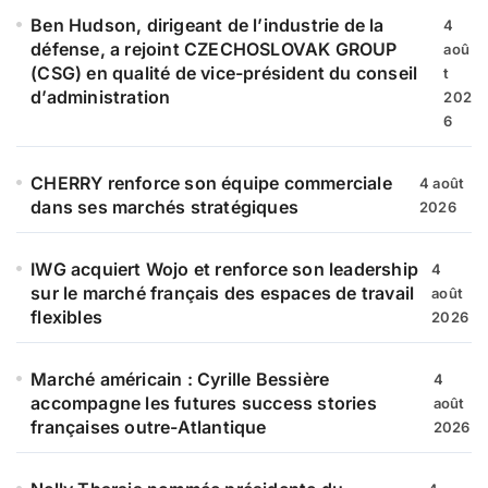
e
Ben Hudson, dirigeant de l’industrie de la
4
r
défense, a rejoint CZECHOSLOVAK GROUP
aoû
(CSG) en qualité de vice-président du conseil
t
:
d’administration
202
6
CHERRY renforce son équipe commerciale
4 août
dans ses marchés stratégiques
2026
IWG acquiert Wojo et renforce son leadership
4
sur le marché français des espaces de travail
août
flexibles
2026
Marché américain : Cyrille Bessière
4
accompagne les futures success stories
août
françaises outre-Atlantique
2026