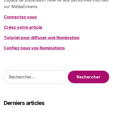
sur MédiaDreams
Connectez vous
Créez votre article
Tutoriel pour diffuser une Nomination
Confiez nous vos Nominations
R
e
c
h
e
r
Derniers articles
c
h