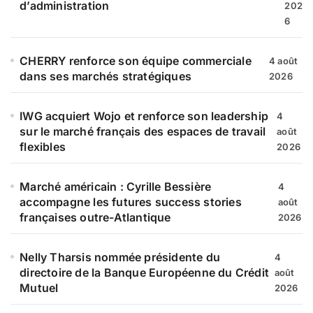
:
d’administration
202
6
CHERRY renforce son équipe commerciale
4 août
dans ses marchés stratégiques
2026
IWG acquiert Wojo et renforce son leadership
4
sur le marché français des espaces de travail
août
flexibles
2026
Marché américain : Cyrille Bessière
4
accompagne les futures success stories
août
françaises outre-Atlantique
2026
Nelly Tharsis nommée présidente du
4
directoire de la Banque Européenne du Crédit
août
Mutuel
2026