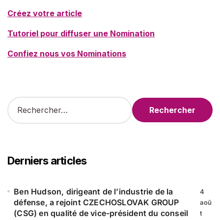
Créez votre article
Tutoriel pour diffuser une Nomination
Confiez nous vos Nominations
R
e
c
h
e
r
Derniers articles
c
h
e
Ben Hudson, dirigeant de l’industrie de la
4
r
défense, a rejoint CZECHOSLOVAK GROUP
aoû
(CSG) en qualité de vice-président du conseil
t