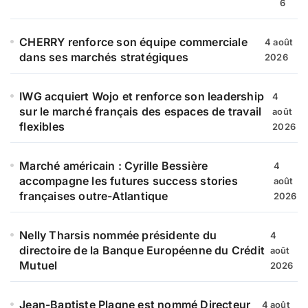
6
CHERRY renforce son équipe commerciale
4 août
dans ses marchés stratégiques
2026
IWG acquiert Wojo et renforce son leadership
4
sur le marché français des espaces de travail
août
flexibles
2026
Marché américain : Cyrille Bessière
4
accompagne les futures success stories
août
françaises outre-Atlantique
2026
Nelly Tharsis nommée présidente du
4
directoire de la Banque Européenne du Crédit
août
Mutuel
2026
Jean-Baptiste Plagne est nommé Directeur
4 août