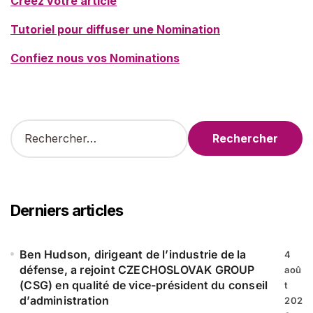
Créez votre article
Tutoriel pour diffuser une Nomination
Confiez nous vos Nominations
R
e
c
h
e
r
Derniers articles
c
h
e
Ben Hudson, dirigeant de l’industrie de la
4
r
défense, a rejoint CZECHOSLOVAK GROUP
aoû
(CSG) en qualité de vice-président du conseil
t
:
d’administration
202