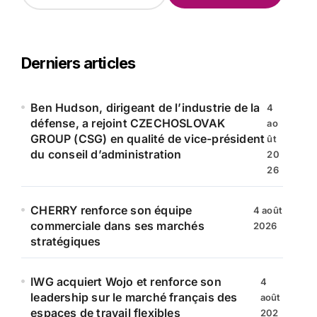
c
h
e
r
Derniers articles
c
h
e
Ben Hudson, dirigeant de l’industrie de la
4
r
défense, a rejoint CZECHOSLOVAK
ao
GROUP (CSG) en qualité de vice-président
ût
:
du conseil d’administration
20
26
CHERRY renforce son équipe
4 août
commerciale dans ses marchés
2026
stratégiques
IWG acquiert Wojo et renforce son
4
leadership sur le marché français des
août
espaces de travail flexibles
202