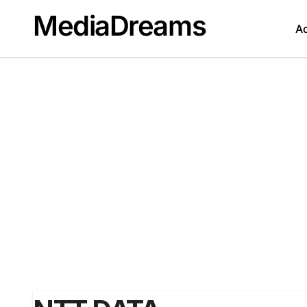
Passer
MediaDreams
au
Ac
contenu