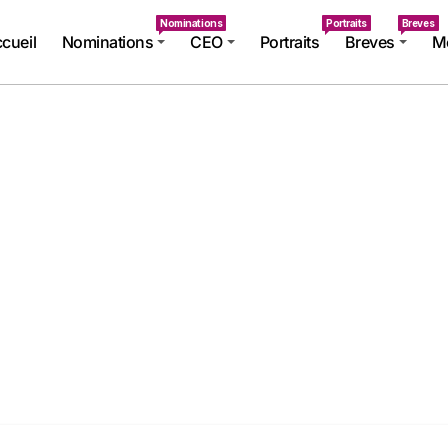
Nominations
Portraits
Breves
cueil
Nominations
CEO
Portraits
Breves
Mé