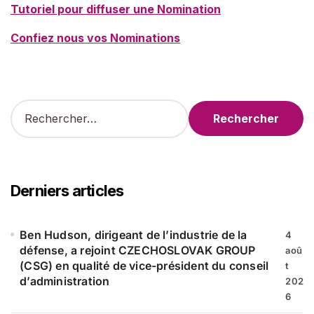
Tutoriel pour diffuser une Nomination
Confiez nous vos Nominations
R
e
c
h
e
r
Derniers articles
c
h
e
Ben Hudson, dirigeant de l’industrie de la
4
r
défense, a rejoint CZECHOSLOVAK GROUP
aoû
(CSG) en qualité de vice-président du conseil
t
:
d’administration
202
6