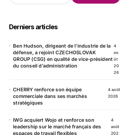
c
h
e
r
Derniers articles
c
h
e
Ben Hudson, dirigeant de l’industrie de la
4
r
défense, a rejoint CZECHOSLOVAK
ao
GROUP (CSG) en qualité de vice-président
ût
:
du conseil d’administration
20
26
CHERRY renforce son équipe
4 août
commerciale dans ses marchés
2026
stratégiques
IWG acquiert Wojo et renforce son
4
leadership sur le marché français des
août
espaces de travail flexibles
202