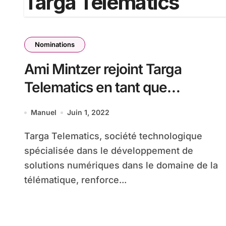
Targa Telematics
Nominations
Ami Mintzer rejoint Targa
Telematics en tant que
Directeur du Pôle Véhicule
Manuel
Juin 1, 2022
connecté
Targa Telematics, société technologique
spécialisée dans le développement de
solutions numériques dans le domaine de la
télématique, renforce...