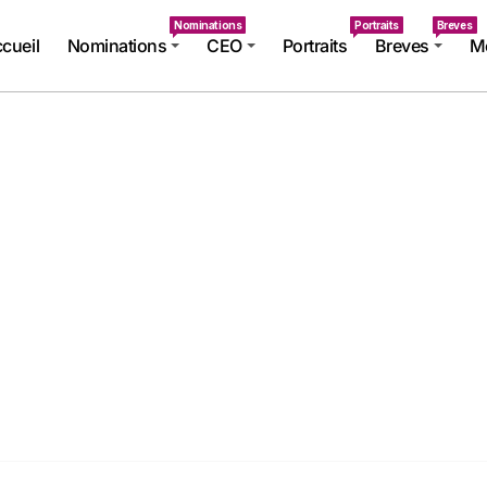
Nominations
Portraits
Breves
cueil
Nominations
CEO
Portraits
Breves
Mé