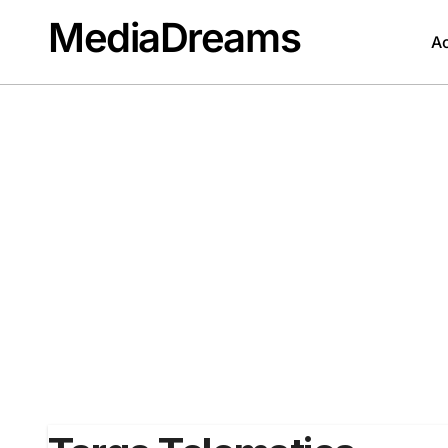
Passer
MediaDreams
au
Ac
contenu