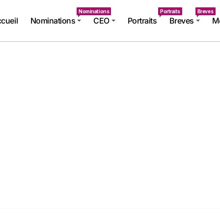
Nominations
Portraits
Breves
cueil
Nominations
CEO
Portraits
Breves
Mé