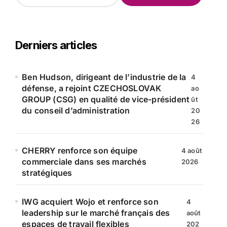
c
h
e
r
Derniers articles
c
h
e
Ben Hudson, dirigeant de l’industrie de la
4
r
défense, a rejoint CZECHOSLOVAK
ao
GROUP (CSG) en qualité de vice-président
ût
:
du conseil d’administration
20
26
CHERRY renforce son équipe
4 août
commerciale dans ses marchés
2026
stratégiques
IWG acquiert Wojo et renforce son
4
leadership sur le marché français des
août
espaces de travail flexibles
202