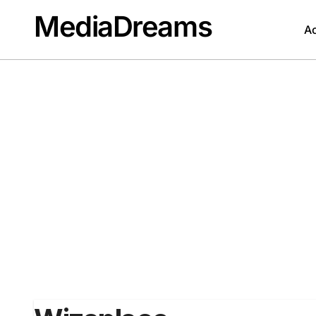
Passer
MediaDreams
au
Ac
contenu