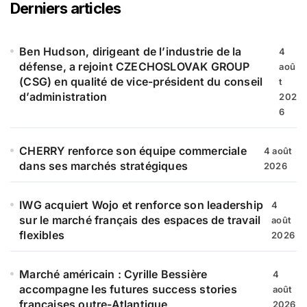
r
Derniers articles
c
h
e
Ben Hudson, dirigeant de l’industrie de la
4
r
défense, a rejoint CZECHOSLOVAK GROUP
aoû
(CSG) en qualité de vice-président du conseil
t
:
d’administration
202
6
CHERRY renforce son équipe commerciale
4 août
dans ses marchés stratégiques
2026
IWG acquiert Wojo et renforce son leadership
4
sur le marché français des espaces de travail
août
flexibles
2026
Marché américain : Cyrille Bessière
4
accompagne les futures success stories
août
françaises outre-Atlantique
2026