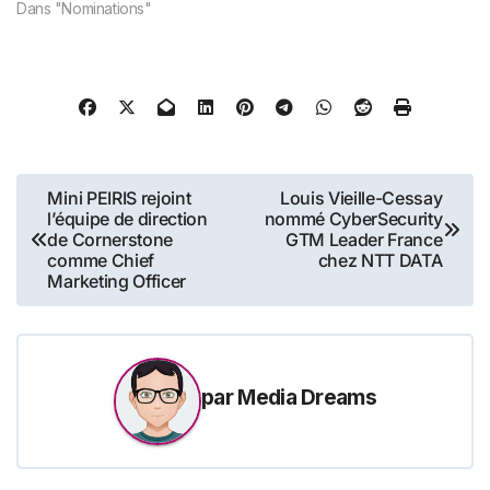
Dans "Nominations"
Navigation
Mini PEIRIS rejoint
Louis Vieille-Cessay
l’équipe de direction
nommé CyberSecurity
de
de Cornerstone
GTM Leader France
comme Chief
chez NTT DATA
l’article
Marketing Officer
par
Media Dreams