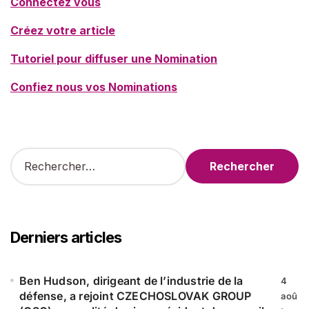
Connectez vous
Créez votre article
Tutoriel pour diffuser une Nomination
Confiez nous vos Nominations
R
e
c
h
e
r
Derniers articles
c
h
e
Ben Hudson, dirigeant de l’industrie de la
4
r
défense, a rejoint CZECHOSLOVAK GROUP
aoû