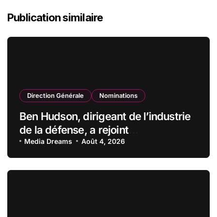
Publication similaire
Direction Générale
Nominations
Ben Hudson, dirigeant de l’industrie
de la défense, a rejoint
CZECHOSLOVAK GROUP (CSG) en
Media Dreams
Août 4, 2026
qualité de vice-président du conseil
d’administration