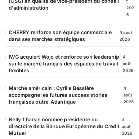
(CSG) en qualité de vice-président du conseil
t
:
d’administration
202
6
CHERRY renforce son équipe commerciale
4 août
dans ses marchés stratégiques
2026
IWG acquiert Wojo et renforce son leadership
4
sur le marché français des espaces de travail
août
flexibles
2026
Marché américain : Cyrille Bessière
4
accompagne les futures success stories
août
françaises outre-Atlantique
2026
Nelly Tharsis nommée présidente du
4
directoire de la Banque Européenne du Crédit
août
Mutuel
2026