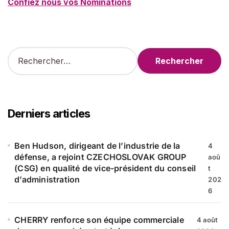
Confiez nous vos Nominations
R
e
c
h
e
r
Derniers articles
c
h
e
Ben Hudson, dirigeant de l’industrie de la
4
r
défense, a rejoint CZECHOSLOVAK GROUP
aoû
(CSG) en qualité de vice-président du conseil
t
:
d’administration
202
6
CHERRY renforce son équipe commerciale
4 août