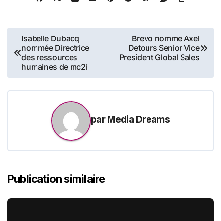
Navigation
Isabelle Dubacq
Brevo nomme Axel
nommée Directrice
Detours Senior Vice
de
des ressources
President Global Sales
humaines de mc2i
l’article
par
Media Dreams
Publication similaire