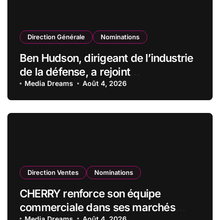
Direction Générale
Nominations
Ben Hudson, dirigeant de l’industrie
de la défense, a rejoint
CZECHOSLOVAK GROUP (CSG) en
Media Dreams
Août 4, 2026
qualité de vice-président du conseil
d’administration
Direction Ventes
Nominations
CHERRY renforce son équipe
commerciale dans ses marchés
Media Dreams
Août 4, 2026