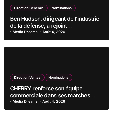
Direction Générale
Nominations
Ben Hudson, dirigeant de l’industrie
de la défense, a rejoint
CZECHOSLOVAK GROUP (CSG) en
Media Dreams
Août 4, 2026
qualité de vice-président du conseil
d’administration
Direction Ventes
Nominations
CHERRY renforce son équipe
commerciale dans ses marchés
stratégiques
Media Dreams
Août 4, 2026