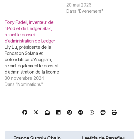
20 mai 2026
Dans "Evenement"
Tony Fadell, inventeur de
l’iPod et de Ledger Stax,
rejoint le conseil
d’administration de Ledger
Lily Liu, présidente de la
Fondation Solana et
cofondatrice d’Anagram,
rejoint également le conseil
d’administration de la licorne
française. Paris, le 22
30 novembre 2024
novembre 2024 – Ledger,
Dans "Nominations"
leader mondial de la
sécurisation des actifs
numériques, annonce
l’arrivée de Tony Fadell,
créateur de produits
emblématiques comme
l’iPod, Nest, et Ledger Stax,
au…
Navigation
France Supply Chain
Laetitia de Panafieu