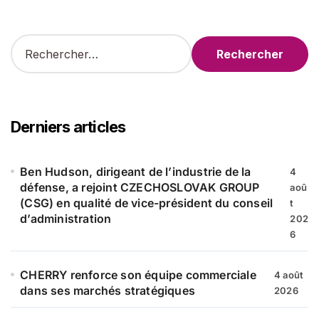
R
e
c
h
e
r
Derniers articles
c
h
e
Ben Hudson, dirigeant de l’industrie de la
4
r
défense, a rejoint CZECHOSLOVAK GROUP
aoû
(CSG) en qualité de vice-président du conseil
t
:
d’administration
202
6
CHERRY renforce son équipe commerciale
4 août
dans ses marchés stratégiques
2026