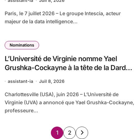
assistant-ia
Juil 8, 2026
Paris, le 7 juillet 2026 – Le groupe Intescia, acteur
majeur de la data intelligence...
Nominations
L’Université de Virginie nomme Yael
Grushka-Cockayne à la tête de la Darden
School of Business
assistant-ia
Juil 8, 2026
Charlottesville (USA), juin 2026 – L’Université de
Virginie (UVA) a annoncé que Yael Grushka-Cockayne,
professeure...
Pagination
1
2