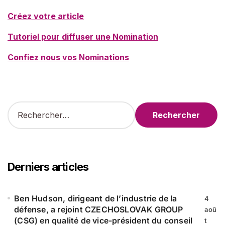
Créez votre article
Tutoriel pour diffuser une Nomination
Confiez nous vos Nominations
R
e
c
h
e
r
Derniers articles
c
h
e
Ben Hudson, dirigeant de l’industrie de la
4
r
défense, a rejoint CZECHOSLOVAK GROUP
aoû
(CSG) en qualité de vice-président du conseil
t