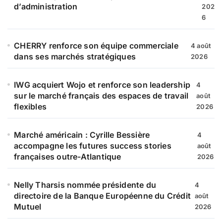
:
d’administration
202
6
CHERRY renforce son équipe commerciale
4 août
dans ses marchés stratégiques
2026
IWG acquiert Wojo et renforce son leadership
4
sur le marché français des espaces de travail
août
flexibles
2026
Marché américain : Cyrille Bessière
4
accompagne les futures success stories
août
françaises outre-Atlantique
2026
Nelly Tharsis nommée présidente du
4
directoire de la Banque Européenne du Crédit
août
Mutuel
2026