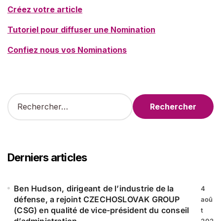
Créez votre article
Tutoriel pour diffuser une Nomination
Confiez nous vos Nominations
R
e
c
h
e
r
Derniers articles
c
h
e
Ben Hudson, dirigeant de l’industrie de la
4
r
défense, a rejoint CZECHOSLOVAK GROUP
aoû
(CSG) en qualité de vice-président du conseil
t
:
d’administration
202