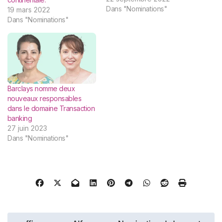
émission carbone. Dans le
Dans "Nominations"
19 mars 2022
cadre des investissements
Dans "Nominations"
continus de Barclays dans
ce secteur, Marie Freier a
été nommée co-
responsable mondiale de
Sustainable and Impact
Investment…
Barclays nomme deux
nouveaux responsables
dans le domaine Transaction
banking
27 juin 2023
Dans "Nominations"
Navigation