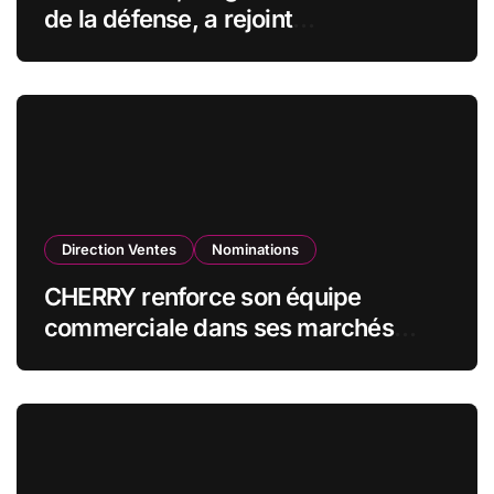
de la défense, a rejoint
CZECHOSLOVAK GROUP (CSG) en
qualité de vice-président du conseil
d’administration
Direction Ventes
Nominations
CHERRY renforce son équipe
commerciale dans ses marchés
stratégiques