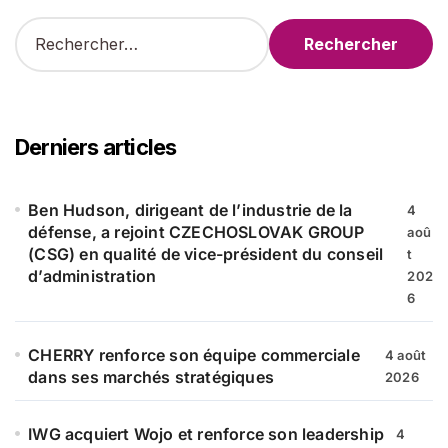
R
e
c
h
e
r
Derniers articles
c
h
e
Ben Hudson, dirigeant de l’industrie de la
4
r
défense, a rejoint CZECHOSLOVAK GROUP
aoû
(CSG) en qualité de vice-président du conseil
t
:
d’administration
202
6
CHERRY renforce son équipe commerciale
4 août
dans ses marchés stratégiques
2026
IWG acquiert Wojo et renforce son leadership
4