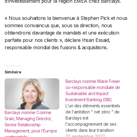
d’investissement pour la région EMEA chez Barclays.
« Nous souhaitons la bienvenue à Stephen Pick et nous
sommes convaincus que, sous sa direction, nous
obtiendrons davantage de mandats et une exécution
parfaite pour nos clients », déclare Ihsan Essaid,
responsable mondial des fusions & acquisitions.
Similaire
Barclays nomme Marie Freier
co-responsable mondiale de
Sustainable and Impact
Investment Banking (SIB)
L'un des éléments essentiels
de l'ambition " net zéro " de
Barclays nomme Corinne
Barclays est
Grain, Managing Director,
l'accompagnement de ses
Senior Relationship
clients dans leur transition
Management, pour l’Europe
vers une économie à faible
22 septembre 2022
continentale.