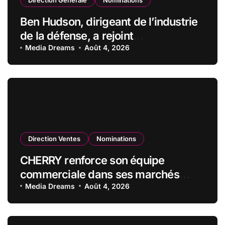
Direction Générale
Nominations
Ben Hudson, dirigeant de l’industrie
de la défense, a rejoint
CZECHOSLOVAK GROUP (CSG) en
Media Dreams
Août 4, 2026
qualité de vice-président du conseil
d’administration
Direction Ventes
Nominations
CHERRY renforce son équipe
commerciale dans ses marchés
stratégiques
Media Dreams
Août 4, 2026