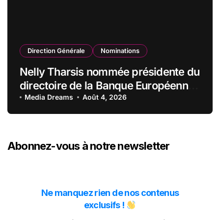
Direction Générale
Nominations
Nelly Tharsis nommée présidente du
directoire de la Banque Européenne
du Crédit Mutuel
Media Dreams
Août 4, 2026
Abonnez-vous à notre newsletter
Ne manquez rien de nos contenus
exclusifs !