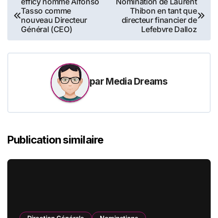
efficy nomme Alfonso
Nomination de Laurent
Tasso comme
Thibon en tant que
de
nouveau Directeur
directeur financier de
Général (CEO)
Lefebvre Dalloz
l’article
par
Media Dreams
Publication similaire