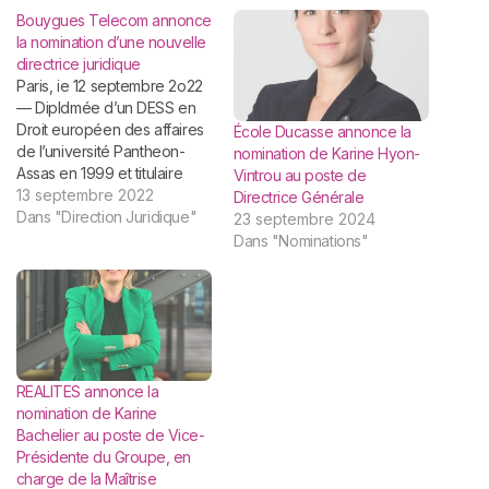
Bouygues Telecom annonce
la nomination d’une nouvelle
directrice juridique
Paris, ie 12 septembre 2o22
— Dipldmée d’un DESS en
Droit européen des affaires
École Ducasse annonce la
de l’université Pantheon-
nomination de Karine Hyon-
Assas en 1999 et titulaire
Vintrou au poste de
d’une licence d’allemand,
13 septembre 2022
Directrice Générale
Juliette Lallemand Victor (47
Dans "Direction Juridique"
23 septembre 2024
ans) est nommée directrice
Dans "Nominations"
juridique et intégre le Comité
de Direction Générale de
Bouygues Telecom.
Rattachée a Liza BettUto,
Secrétaire générate,…
REALITES annonce la
nomination de Karine
Bachelier au poste de Vice-
Présidente du Groupe, en
charge de la Maîtrise