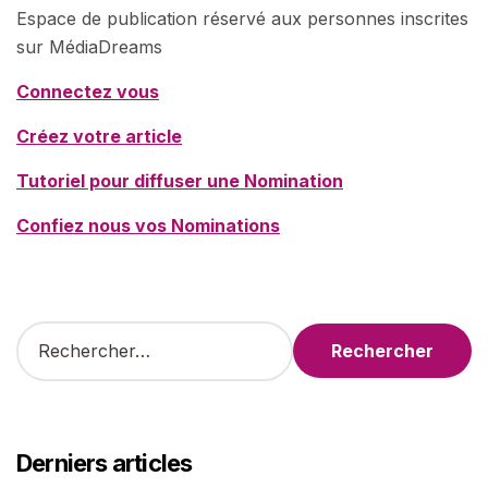
Espace de publication réservé aux personnes inscrites
sur MédiaDreams
Connectez vous
Créez votre article
Tutoriel pour diffuser une Nomination
Confiez nous vos Nominations
R
e
c
h
e
r
Derniers articles
c