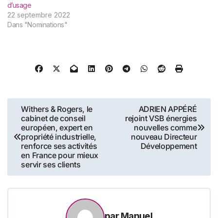
d’usage
22 septembre 2022
Dans "Nominations"
Navigation
Withers & Rogers, le
ADRIEN APPÉRÉ
cabinet de conseil
rejoint VSB énergies
de
européen, expert en
nouvelles comme
propriété industrielle,
nouveau Directeur
l’article
renforce ses activités
Développement
en France pour mieux
servir ses clients
par
Manuel