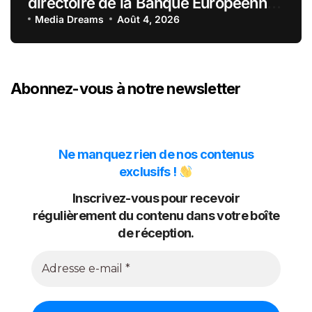
directoire de la Banque Européenne
du Crédit Mutuel
Media Dreams
Août 4, 2026
Abonnez-vous à notre newsletter
Ne manquez rien de nos contenus
exclusifs !
Inscrivez-vous pour recevoir
régulièrement du contenu dans votre boîte
de réception.