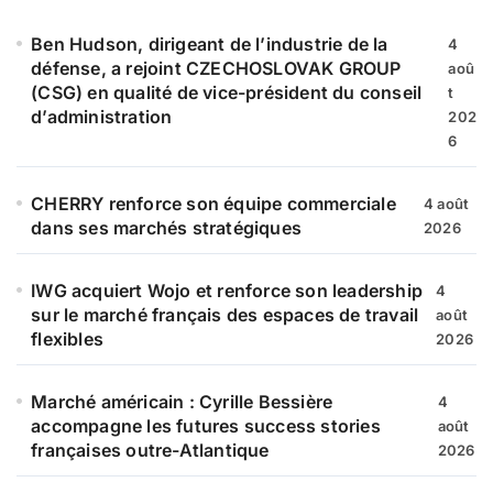
h
e
Ben Hudson, dirigeant de l’industrie de la
4
r
défense, a rejoint CZECHOSLOVAK GROUP
aoû
(CSG) en qualité de vice-président du conseil
t
:
d’administration
202
6
CHERRY renforce son équipe commerciale
4 août
dans ses marchés stratégiques
2026
IWG acquiert Wojo et renforce son leadership
4
sur le marché français des espaces de travail
août
flexibles
2026
Marché américain : Cyrille Bessière
4
accompagne les futures success stories
août
françaises outre-Atlantique
2026