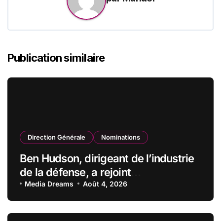
Publication similaire
Direction Générale
Nominations
Ben Hudson, dirigeant de l’industrie
de la défense, a rejoint
CZECHOSLOVAK GROUP (CSG) en
Media Dreams
Août 4, 2026
qualité de vice-président du conseil
d’administration