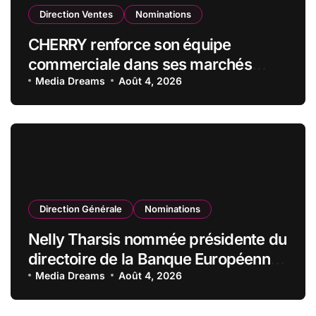
Direction Ventes
Nominations
CHERRY renforce son équipe
commerciale dans ses marchés
stratégiques
Media Dreams
Août 4, 2026
Direction Générale
Nominations
Nelly Tharsis nommée présidente du
directoire de la Banque Européenne
du Crédit Mutuel
Media Dreams
Août 4, 2026