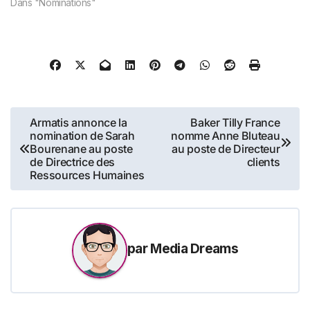
Dans "Nominations"
Navigation
Armatis annonce la
Baker Tilly France
nomination de Sarah
nomme Anne Bluteau
de
Bourenane au poste
au poste de Directeur
de Directrice des
clients
l’article
Ressources Humaines
par
Media Dreams