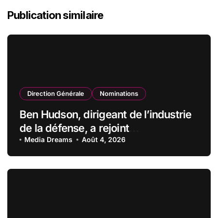
Publication similaire
Direction Générale
Nominations
Ben Hudson, dirigeant de l’industrie
de la défense, a rejoint
CZECHOSLOVAK GROUP (CSG) en
Media Dreams
Août 4, 2026
qualité de vice-président du conseil
d’administration