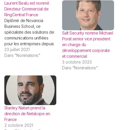
Laurent Bealu est nommé
Directeur Commercial de
RingCentral France
Diplômé de Novancia
Business School, ce
spécialiste des solutions de
Salt Security nomme Michael
communications unifiées
Porat senior vice president
pour les entreprises depuis
en charge du
plus de 15 ans a pour
23 juillet 2021
développement corporate
missions principales
Dans "Nominations"
et commercial
d’accompagner les clients
3 octobre 2023
de RingCentral dans leur
Dans "Nominations"
transformation digitale. Il aura
aussi pour rôle
d’implémenter un nouveau
modèle entièrement basé
sur le cloud, soutenu par
les…
Stanley Nabet prend la
direction de Netskope en
France
2 octobre 2021