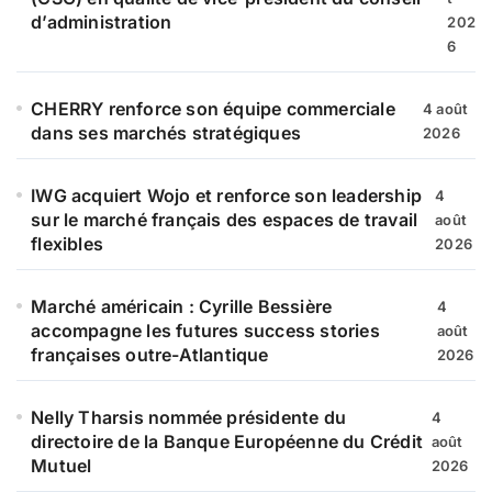
:
d’administration
202
6
CHERRY renforce son équipe commerciale
4 août
dans ses marchés stratégiques
2026
IWG acquiert Wojo et renforce son leadership
4
sur le marché français des espaces de travail
août
flexibles
2026
Marché américain : Cyrille Bessière
4
accompagne les futures success stories
août
françaises outre-Atlantique
2026
Nelly Tharsis nommée présidente du
4
directoire de la Banque Européenne du Crédit
août
Mutuel
2026