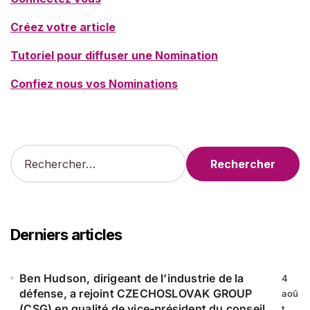
Créez votre article
Tutoriel pour diffuser une Nomination
Confiez nous vos Nominations
R
e
c
h
e
r
Derniers articles
c
h
e
Ben Hudson, dirigeant de l’industrie de la
4
r
défense, a rejoint CZECHOSLOVAK GROUP
aoû
(CSG) en qualité de vice-président du conseil
t