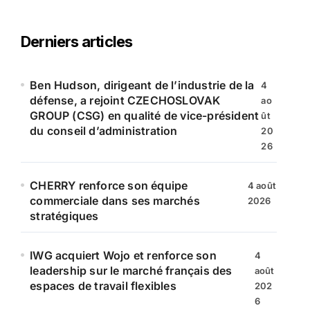
h
e
r
Derniers articles
c
h
e
Ben Hudson, dirigeant de l’industrie de la
4
r
défense, a rejoint CZECHOSLOVAK
ao
GROUP (CSG) en qualité de vice-président
ût
:
du conseil d’administration
20
26
CHERRY renforce son équipe
4 août
commerciale dans ses marchés
2026
stratégiques
IWG acquiert Wojo et renforce son
4
leadership sur le marché français des
août
espaces de travail flexibles
202
6