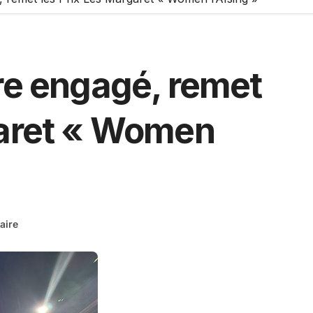
re engagé, remet
garet « Women
aire