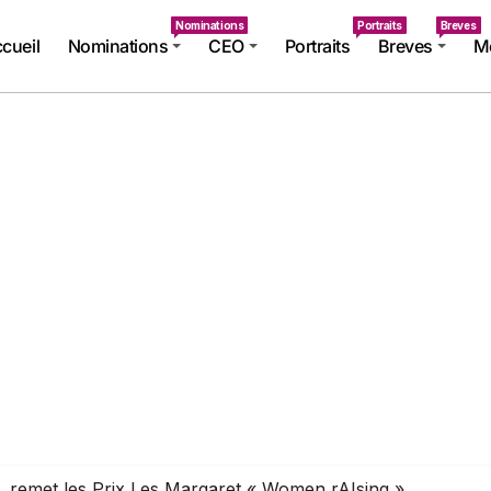
Nominations
Portraits
Breves
cueil
Nominations
CEO
Portraits
Breves
Mé
, remet les Prix Les Margaret « Women rAIsing »