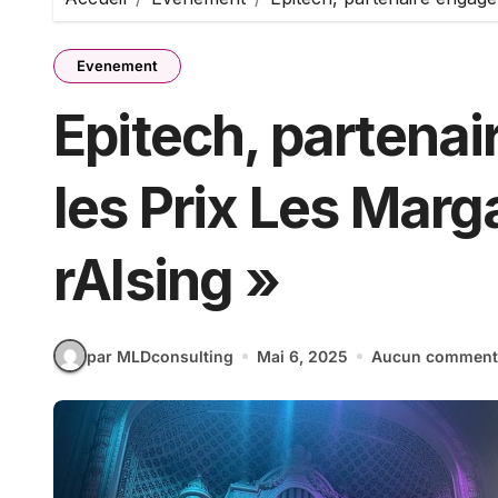
Evenement
Epitech, partenai
les Prix Les Mar
rAIsing »
par MLDconsulting
Mai 6, 2025
Aucun comment