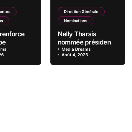
Ventes
Direction Générale
ns
Nominations
renforce
Nelly Tharsis
pe
nommée présidente
iale dans
ams
du directoire de la
Media Dreams
26
Août 4, 2026
chés
Banque Européenne
ques
du Crédit Mutuel