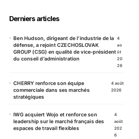
h
e
r
Derniers articles
c
h
e
Ben Hudson, dirigeant de l’industrie de la
4
r
défense, a rejoint CZECHOSLOVAK
ao
GROUP (CSG) en qualité de vice-président
ût
:
du conseil d’administration
20
26
CHERRY renforce son équipe
4 août
commerciale dans ses marchés
2026
stratégiques
IWG acquiert Wojo et renforce son
4
leadership sur le marché français des
août
espaces de travail flexibles
202
6