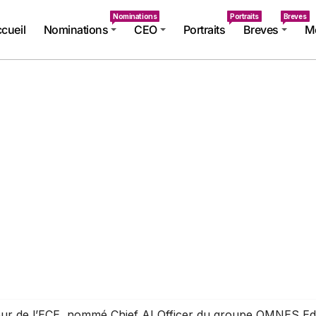
Nominations
Portraits
Breves
cueil
Nominations
CEO
Portraits
Breves
Mé
teur de l’ECE, nommé Chief AI Officer du groupe OMNES Ed