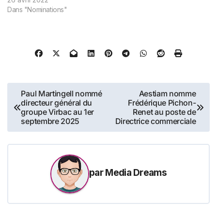
Officer (CRO). Stéphanie
Dans "Nominations"
rejoint InterCloud pour
soutenir les activités
commerciales et marketing
de l’entreprise dans la
conquête de nouveaux
marchés. InterCloud a
récemment annoncé la…
Navigation
Paul Martingell nommé
Aestiam nomme
directeur général du
Frédérique Pichon-
de
groupe Virbac au 1er
Renet au poste de
septembre 2025
Directrice commerciale
l’article
par
Media Dreams