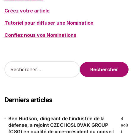
Créez votre article
Tutoriel pour diffuser une Nomination
Confiez nous vos Nominations
R
e
c
h
e
r
Derniers articles
c
h
e
Ben Hudson, dirigeant de l’industrie de la
4
r
défense, a rejoint CZECHOSLOVAK GROUP
aoû
(CSG) en qualité de vice-président du conseil
t