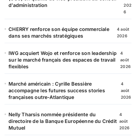
:
d’administration
202
6
CHERRY renforce son équipe commerciale
4 août
dans ses marchés stratégiques
2026
IWG acquiert Wojo et renforce son leadership
4
sur le marché français des espaces de travail
août
flexibles
2026
Marché américain : Cyrille Bessière
4
accompagne les futures success stories
août
françaises outre-Atlantique
2026
Nelly Tharsis nommée présidente du
4
directoire de la Banque Européenne du Crédit
août
Mutuel
2026