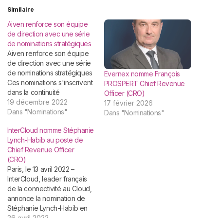
Similaire
Aiven renforce son équipe
de direction avec une série
de nominations stratégiques
Aiven renforce son équipe
de direction avec une série
de nominations stratégiques
Evernex nomme François
Ces nominations s'inscrivent
PROSPERT Chief Revenue
dans la continuité
Officer (CRO)
stratégique de l'entreprise
19 décembre 2022
17 février 2026
visant à optimiser le
Dans "Nominations"
Dans "Nominations"
quotidien des
InterCloud nomme Stéphanie
développeurs, à mettre
Lynch-Habib au poste de
l'accent sur le
Chief Revenue Officer
développement de
(CRO)
nouvelles fonctionnalités de
Paris, le 13 avril 2022 –
la plateforme et à renforcer
InterCloud, leader français
son engagement en faveur
de la connectivité au Cloud,
du développement durable.
annonce la nomination de
Les…
Stéphanie Lynch-Habib en
tant que Chief Revenue
26 avril 2022