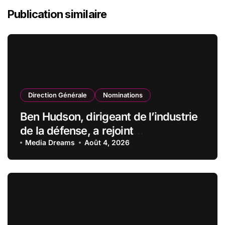
Publication similaire
Direction Générale
Nominations
Ben Hudson, dirigeant de l’industrie
de la défense, a rejoint
CZECHOSLOVAK GROUP (CSG) en
Media Dreams
Août 4, 2026
qualité de vice-président du conseil
d’administration