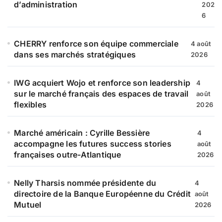
:
d’administration
202
6
CHERRY renforce son équipe commerciale
4 août
dans ses marchés stratégiques
2026
IWG acquiert Wojo et renforce son leadership
4
sur le marché français des espaces de travail
août
flexibles
2026
Marché américain : Cyrille Bessière
4
accompagne les futures success stories
août
françaises outre-Atlantique
2026
Nelly Tharsis nommée présidente du
4
directoire de la Banque Européenne du Crédit
août
Mutuel
2026