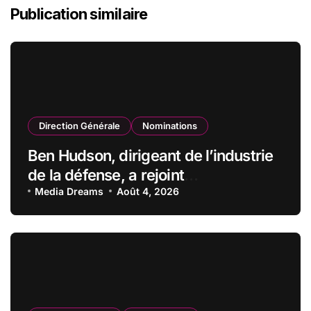
Publication similaire
Direction Générale
Nominations
Ben Hudson, dirigeant de l’industrie
de la défense, a rejoint
CZECHOSLOVAK GROUP (CSG) en
Media Dreams
Août 4, 2026
qualité de vice-président du conseil
d’administration