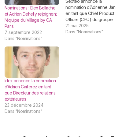
Septeo annonce la
nomination d’Adrienne Jan
Nominations : Elen Bollache
en tant que Chief Product
et Adrien Dehelly rejoignent
Officer (CPO) du groupe.
l’équipe du Village by CA
Rattachée à Laurence
21 mai 2025
Paris
Lafont, Chief Operating
Dans "Nominations"
7 septembre 2022
Officer du groupe, Adrienne
Dans "Nominations"
Jan aura pour mission de
mettre en place les
meilleures pratiques, plates-
formes et communautés de
partage pour accompagner
les…
Idex annonce la nomination
d’Adrien Caillerez en tant
que Directeur des relations
extérieures
23 décembre 2024
Dans "Nominations"