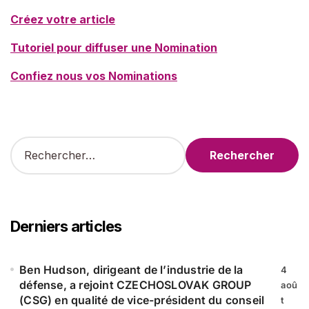
Créez votre article
Tutoriel pour diffuser une Nomination
Confiez nous vos Nominations
R
e
c
h
e
r
Derniers articles
c
h
e
Ben Hudson, dirigeant de l’industrie de la
4
r
défense, a rejoint CZECHOSLOVAK GROUP
aoû
(CSG) en qualité de vice-président du conseil
t