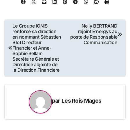
Navigation
Le Groupe IONIS
Nelly BERTRAND
renforce sa direction
rejoint E’nergys au
de
en nommant Sébastien
poste de Responsable
Blot Directeur
Communication
l’article
Financier et Anne-
Sophie Sellam
Secrétaire Générale et
Directrice adjointe de
la Direction Financière
par
Les Rois Mages