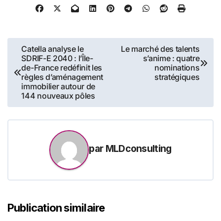
Navigation
Catella analyse le
Le marché des talents
SDRIF-E 2040 : l’Île-
s’anime : quatre
de
de-France redéfinit les
nominations
règles d’aménagement
stratégiques
l’article
immobilier autour de
144 nouveaux pôles
par
MLDconsulting
Publication similaire