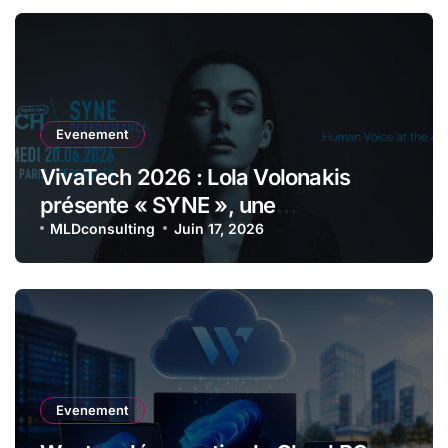
Evenement
VivaTech 2026 : Lola Volonakis
présente « SYNE », une
performance immersive entre voix
MLDconsulting
Juin 17, 2026
lyrique et intelligence artificielle
Evenement