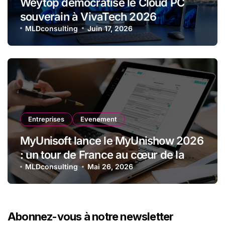
Weytop démocratise le Cloud PC
souverain à VivaTech 2026
MLDconsulting
Juin 17, 2026
Entreprises
Evenement
MyUnisoft lance le MyUnishow 2026
: un tour de France au cœur de la
transformation des cabinets
MLDconsulting
Mai 26, 2026
comptables
Abonnez-vous à notre newsletter