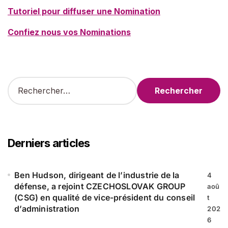
Tutoriel pour diffuser une Nomination
Confiez nous vos Nominations
R
e
c
h
e
r
Derniers articles
c
h
e
Ben Hudson, dirigeant de l’industrie de la
4
r
défense, a rejoint CZECHOSLOVAK GROUP
aoû
(CSG) en qualité de vice-président du conseil
t
:
d’administration
202
6