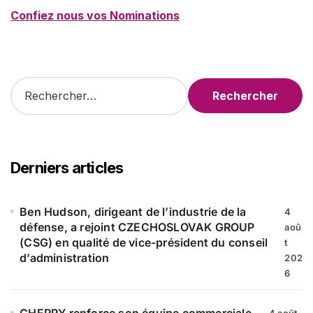
Confiez nous vos Nominations
R
e
c
h
e
r
Derniers articles
c
h
e
Ben Hudson, dirigeant de l’industrie de la
4
r
défense, a rejoint CZECHOSLOVAK GROUP
aoû
(CSG) en qualité de vice-président du conseil
t
:
d’administration
202
6
CHERRY renforce son équipe commerciale
4 août