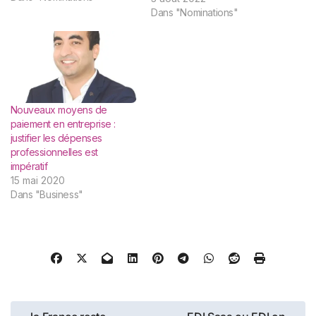
assurantiel des agences
Dans "Nominations"
immobilières, annonce ce
jour la nomination d’Artur
Serra au poste de Chef des
Opérations. A travers la
création de ce poste,
l’entreprise qui multiplié par
2 ses effectifs l’an passé,…
Nouveaux moyens de
paiement en entreprise :
justifier les dépenses
professionnelles est
impératif
15 mai 2020
Dans "Business"
Navigation