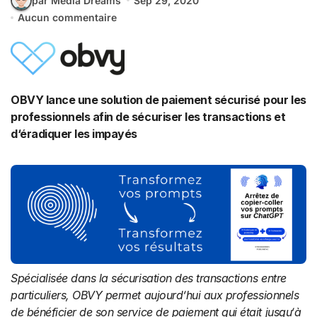
par Media Dreams
Sep 29, 2020
Aucun commentaire
OBVY lance une
solution de paiement sécurisé
pour les
professionnels
afin
de
sécuriser les transactions
et
d
‘
éradiquer les impayés
S
pécialisée dans la sécurisation des transactions entre
particuliers,
OBVY
permet aujourd
‘
hui aux professionnels
de bénéficier de son service de paiement
qui était jusqu
‘
à