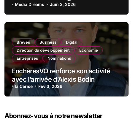
de nouveaux clubs sportifs depuis
Media Dreams
Juin 3, 2026
janvier 2026
Breves
Business
Digital
Direction du développement
Economie
Entreprises
Nominations
EnchèresVO renforce son activité
avec l’arrivée d’Alexis Bodin
la Cerise
Fév 3, 2026
Abonnez-vous à notre newsletter