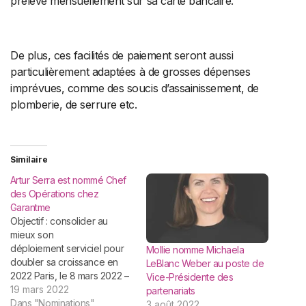
prélevé mensuellement sur sa carte bancaire.
De plus, ces facilités de paiement seront aussi
particulièrement adaptées à de grosses dépenses
imprévues, comme des soucis d’assainissement, de
plomberie, de serrure etc.
Similaire
Artur Serra est nommé Chef
des Opérations chez
Garantme
Objectif : consolider au
mieux son
déploiement serviciel pour
Mollie nomme Michaela
doubler sa croissance en
LeBlanc Weber au poste de
2022 Paris, le 8 mars 2022 –
Vice-Présidente des
Garantme, la plateforme
19 mars 2022
partenariats
digitale partenaire
Dans "Nominations"
3 août 2022