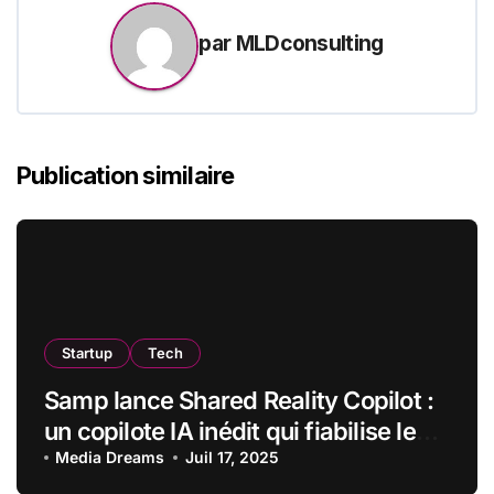
par
MLDconsulting
Publication similaire
Startup
Tech
Samp lance Shared Reality Copilot :
un copilote IA inédit qui fiabilise les
données terrain et cartographie les
Media Dreams
Juil 17, 2025
sites industriels complexes