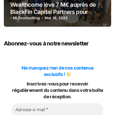
Wealthcome lève 7 M€ auprès de
BlackFin Capital Partners pour
développer la nouvelle génération
MLDconsulting
Mar 18, 2025
de solutions digitales dédiées à la
gestion de patrimoine
Abonnez-vous à notre newsletter
Ne manquez rien de nos contenus
exclusifs !
Inscrivez-vous pour recevoir
régulièrement du contenu dans votre boîte
de réception.