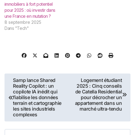
immobiliers à fort potentiel
pour 2025 : où investir dans
une France en mutation ?
8 septembre 2025
Dans "Tech"
Navigation
Samp lance Shared
Logement étudiant
Reality Copilot : un
2025 : Cinq conseils
de
copilote IA inédit qui
de Catella Residential
fiabilise les données
pour décrocher un
l’article
terrain et cartographie
appartement dans un
les sites industriels
marché ultra-tendu
complexes