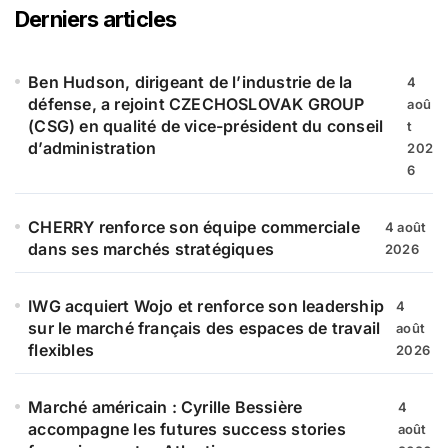
r
Derniers articles
c
h
e
Ben Hudson, dirigeant de l’industrie de la
4
r
défense, a rejoint CZECHOSLOVAK GROUP
aoû
(CSG) en qualité de vice-président du conseil
t
:
d’administration
202
6
CHERRY renforce son équipe commerciale
4 août
dans ses marchés stratégiques
2026
IWG acquiert Wojo et renforce son leadership
4
sur le marché français des espaces de travail
août
flexibles
2026
Marché américain : Cyrille Bessière
4
accompagne les futures success stories
août