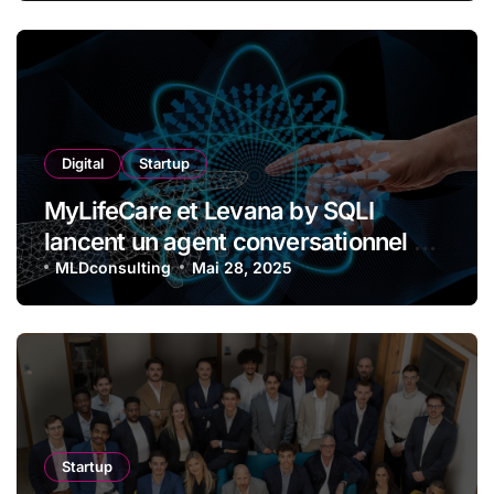
Digital
Startup
MyLifeCare et Levana by SQLI
lancent un agent conversationnel de
santé préventive
MLDconsulting
Mai 28, 2025
Startup