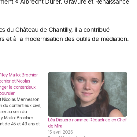
ement « Albrecht Dürer. Gravure et Renaissance
 du Château de Chantilly, il a contribué
rs et à la modernisation des outils de médiation.
illey Maillot Brochier
chier et Nicolas
iger le contentieux
 boursier
n du contentieux civil,
ier au sein du
y Maillot Brochier.
Léa Diquéro nommée Rédactrice en Chef
t de 45 et 49 ans et
de Mira
 où ils ont accompli
15 avril 2026
arrière, Matthieu et
"