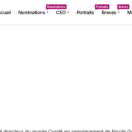
Nominations
Portraits
Breves
cueil
Nominations
CEO
Portraits
Breves
Mé
irecteur du musée Condé en remplacement de Nicole Garnier