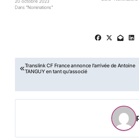
20 octobre 2023
Nicolas sont des sp
Dans "Nominations"
contentieux des…
Navigation
Translink CF France annonce l’arrivée de Antoine
TANGUY en tant qu’associé
de
l’article