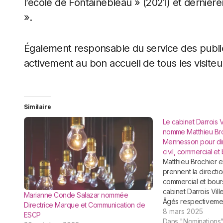
l’école de Fontainebleau » (2021) et dernièr
».
Également responsable du service des publics
activement au bon accueil de tous les visiteu
Similaire
Le cabinet Darrois V
nomme Matthieu Bro
Mennesson pour dir
civil, commercial et
Matthieu Brochier et Nicolas Mennesson
prennent la directio
commercial et bours
cabinet Darrois Ville
Marianne Conde Salazar nommée
Âgés respectivemen
Directrice Marque et Communication de
associés du cabinet
8 mars 2025
ESCP
l’essentiel de leur c
Dans "Nominations