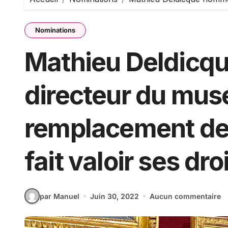
Nominations
Mathieu Deldic
directeur du mus
remplacement de 
fait valoir ses droi
par Manuel
Juin 30, 2022
Aucun commentaire