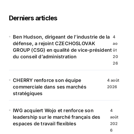
h
e
r
Derniers articles
c
h
e
Ben Hudson, dirigeant de l’industrie de la
4
r
défense, a rejoint CZECHOSLOVAK
ao
GROUP (CSG) en qualité de vice-président
ût
:
du conseil d’administration
20
26
CHERRY renforce son équipe
4 août
commerciale dans ses marchés
2026
stratégiques
IWG acquiert Wojo et renforce son
4
leadership sur le marché français des
août
espaces de travail flexibles
202
6