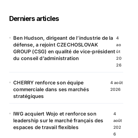
h
e
r
Derniers articles
c
h
e
Ben Hudson, dirigeant de l’industrie de la
4
r
défense, a rejoint CZECHOSLOVAK
ao
GROUP (CSG) en qualité de vice-président
ût
:
du conseil d’administration
20
26
CHERRY renforce son équipe
4 août
commerciale dans ses marchés
2026
stratégiques
IWG acquiert Wojo et renforce son
4
leadership sur le marché français des
août
espaces de travail flexibles
202
6