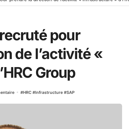
recruté pour
n de l’activité «
 d’HRC Group
entaire
#
HRC
#
Infrastructure
#
SAP