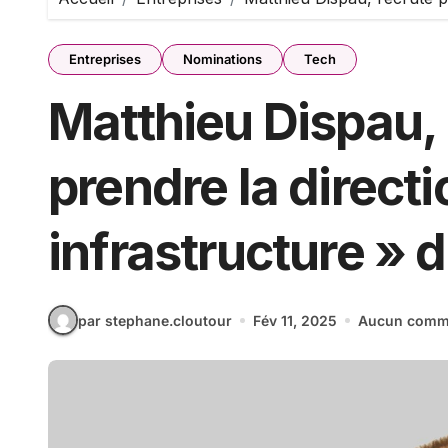
Entreprises
Nominations
Tech
Matthieu Dispau, 
prendre la directio
infrastructure »
par stephane.cloutour
Fév 11, 2025
Aucun comm