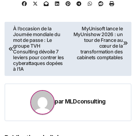
Navigation
À l’occasion de la
MyUnisoft lance le
Journée mondiale du
MyUnishow 2026 : un
de
mot de passe : Le
tour de France au
groupe TVH
cœur de la
l’article
Consulting dévoile 7
transformation des
leviers pour contrer les
cabinets comptables
cyberattaques dopées
à l’IA
par
MLDconsulting