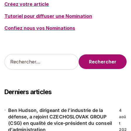
Créez votre article
Tutoriel pour diffuser une Nomination
Confiez nous vos Nominations
R
e
c
h
e
r
Derniers articles
c
h
e
Ben Hudson, dirigeant de l’industrie de la
4
r
défense, a rejoint CZECHOSLOVAK GROUP
aoû
(CSG) en qualité de vice-président du conseil
t
:
d’administration
202