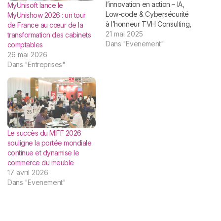
l’innovation en action – IA,
MyUnisoft lance le
Low-code & Cybersécurité
MyUnishow 2026 : un tour
à l’honneur TVH Consulting,
de France au cœur de la
acteur majeur de
21 mai 2025
transformation des cabinets
l’intégration et de l’édition
Dans "Evenement"
comptables
de logiciels en France,
26 mai 2026
organise une nouvelle
Dans "Entreprises"
édition de Reboot, son
événement phare dédié à la
transformation numérique.
TVH Consulting donne
rendez-vous le…
Le succès du MIFF 2026
souligne la portée mondiale
continue et dynamise le
commerce du meuble
17 avril 2026
Dans "Evenement"