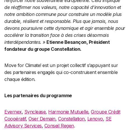
renforcer notre souveraineté européenne. Cela implique
de réaffirmer nos valeurs, notre capacité d’innovation et
notre ambition commune pour construire un modèle plus
durable, résilient et responsable. Plus que jamais, nous
devons poursuivre cette dynamique et agir ensemble pour
accélérer la transition face à des crises désormais
interdépendantes.
»
Etienne Besançon, Président
fondateur du groupe Constellation.
Move for Climate! est un projet collectif s’appuyant sur
des partenaires engagés qui co-construisent ensemble
chaque édition.
Les partenaires du programme
Evernex
,
Synclease
,
Harmonie Mutuelle
,
Groupe Crédit
Coopératif
,
Oser Demain
,
Constellation
,
Lenovo
,
SE
Advisory Services
,
Conseil Regen
.