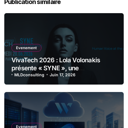
Publication similaire
Evenement
VivaTech 2026 : Lola Volonakis
présente « SYNE », une
performance immersive entre voix
MLDconsulting
Juin 17, 2026
lyrique et intelligence artificielle
Evenement