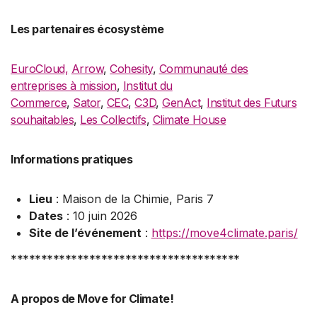
Les partenaires écosystème
EuroCloud,
Arrow
,
Cohesity
,
Communauté des
entreprises à mission
,
Institut du
Commerce
,
Sator
,
CEC
,
C3D
,
GenAct
,
Institut des Futurs
souhaitables
,
Les Collectifs
,
Climate House
Informations pratiques
Lieu
: Maison de la Chimie, Paris 7
Dates
: 10 juin 2026
Site de l’événement
:
https://move4climate.paris/
**************************************
A propos de Move for Climate!