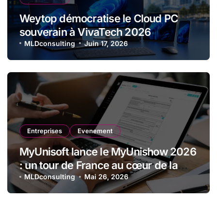
Weytop démocratise le Cloud PC
souverain à VivaTech 2026
MLDconsulting
Juin 17, 2026
Entreprises
Evenement
MyUnisoft lance le MyUnishow 2026
: un tour de France au cœur de la
transformation des cabinets
MLDconsulting
Mai 26, 2026
comptables