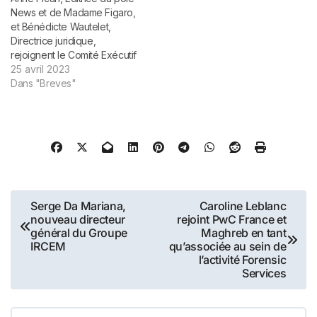
Management des
News et de Madame Figaro,
Ressources Humaines et
et Bénédicte Wautelet,
Communication Sociale…
Directrice juridique,
rejoignent le Comité Exécutif
Groupe présidé par Marc
25 avril 2023
Feuillée. Le Directeur
Dans "Breves"
général du Groupe Figaro,
Marc Feuillée, a annoncé
l’entrée d’Anne Pican et
Bénédicte Wautelet au sein
du Comité Exécutif Groupe.
À l’heure où…
Navigation
Serge Da Mariana,
Caroline Leblanc
nouveau directeur
rejoint PwC France et
de
général du Groupe
Maghreb en tant
IRCEM
qu’associée au sein de
l’article
l’activité Forensic
Services