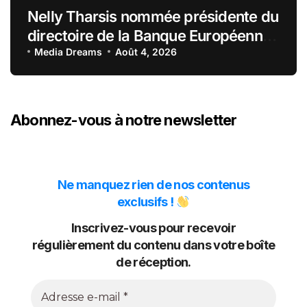
Nelly Tharsis nommée présidente du
directoire de la Banque Européenne
du Crédit Mutuel
Media Dreams
Août 4, 2026
Abonnez-vous à notre newsletter
Ne manquez rien de nos contenus
exclusifs !
Inscrivez-vous pour recevoir
régulièrement du contenu dans votre boîte
de réception.