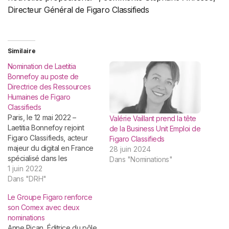
Directeur Général de Figaro Classifieds
Similaire
Nomination de Laetitia
Bonnefoy au poste de
Directrice des Ressources
Humaines de Figaro
Classifieds
Paris, le 12 mai 2022 –
Valérie Vaillant prend la tête
Laetitia Bonnefoy rejoint
de la Business Unit Emploi de
Figaro Classifieds, acteur
Figaro Classifieds
majeur du digital en France
28 juin 2024
spécialisé dans les
Dans "Nominations"
annonces classées sur les
1 juin 2022
marchés de l’éducation, de
Dans "DRH"
l’emploi et de l’immobilier, en
Le Groupe Figaro renforce
tant que Directrice des
son Comex avec deux
Ressources Humaines.
nominations
Diplômée d’un Master de
Anne Pican, Éditrice du pôle