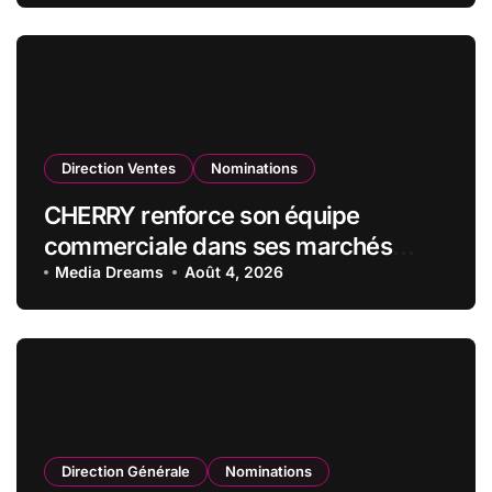
qualité de vice-président du conseil
d’administration
Direction Ventes
Nominations
CHERRY renforce son équipe
commerciale dans ses marchés
stratégiques
Media Dreams
Août 4, 2026
Direction Générale
Nominations