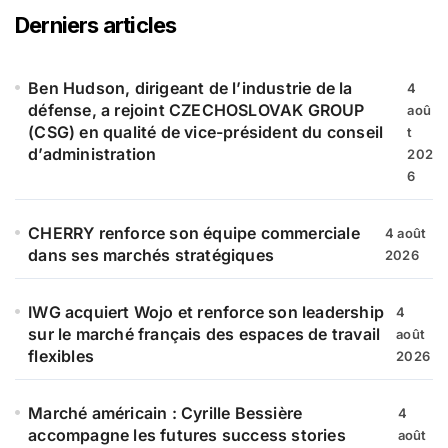
r
Derniers articles
c
h
e
Ben Hudson, dirigeant de l’industrie de la
4
r
défense, a rejoint CZECHOSLOVAK GROUP
aoû
(CSG) en qualité de vice-président du conseil
t
:
d’administration
202
6
CHERRY renforce son équipe commerciale
4 août
dans ses marchés stratégiques
2026
IWG acquiert Wojo et renforce son leadership
4
sur le marché français des espaces de travail
août
flexibles
2026
Marché américain : Cyrille Bessière
4
accompagne les futures success stories
août