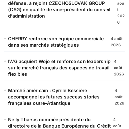
r
défense, a rejoint CZECHOSLOVAK GROUP
aoû
(CSG) en qualité de vice-président du conseil
t
:
d’administration
202
6
CHERRY renforce son équipe commerciale
4 août
dans ses marchés stratégiques
2026
IWG acquiert Wojo et renforce son leadership
4
sur le marché français des espaces de travail
août
flexibles
2026
Marché américain : Cyrille Bessière
4
accompagne les futures success stories
août
françaises outre-Atlantique
2026
Nelly Tharsis nommée présidente du
4
directoire de la Banque Européenne du Crédit
août