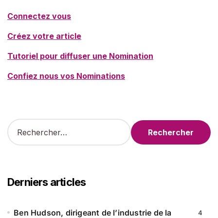
Connectez vous
Créez votre article
Tutoriel pour diffuser une Nomination
Confiez nous vos Nominations
R
e
c
h
e
r
Derniers articles
c
h
e
Ben Hudson, dirigeant de l’industrie de la
4