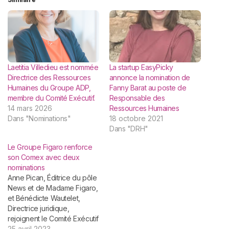
Laetitia Villedieu est nommée
La startup EasyPicky
Directrice des Ressources
annonce la nomination de
Humaines du Groupe ADP,
Fanny Barat au poste de
membre du Comité Exécutif.
Responsable des
14 mars 2026
Ressources Humaines
Dans "Nominations"
18 octobre 2021
Dans "DRH"
Le Groupe Figaro renforce
son Comex avec deux
nominations
Anne Pican, Éditrice du pôle
News et de Madame Figaro,
et Bénédicte Wautelet,
Directrice juridique,
rejoignent le Comité Exécutif
Groupe présidé par Marc
25 avril 2023