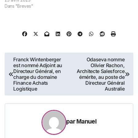
Feuillée. Le Directeur
Dans "Breves"
général du Groupe Figaro,
Marc Feuillée, a annoncé
l’entrée d’Anne Pican et
Bénédicte Wautelet au sein
du Comité Exécutif Groupe.
À l’heure où…
Navigation
Franck Wintenberger
Odaseva nomme
est nommé Adjoint au
Olivier Rachon,
de
Directeur Général, en
Architecte Salesforce
charge du domaine
émérite, au poste de
l’article
Finance Achats
Directeur Général
Logistique
Australie
par
Manuel