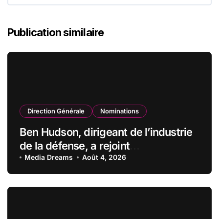
Publication similaire
Direction Générale
Nominations
Ben Hudson, dirigeant de l’industrie
de la défense, a rejoint
CZECHOSLOVAK GROUP (CSG) en
Media Dreams
Août 4, 2026
qualité de vice-président du conseil
d’administration