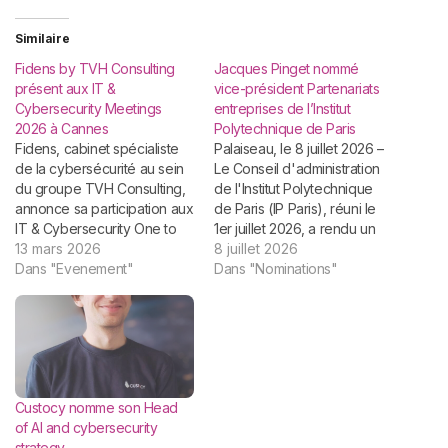
Similaire
Fidens by TVH Consulting
Jacques Pinget nommé
présent aux IT &
vice-président Partenariats
Cybersecurity Meetings
entreprises de l’Institut
2026 à Cannes
Polytechnique de Paris
Fidens, cabinet spécialiste
Palaiseau, le 8 juillet 2026 –
de la cybersécurité au sein
Le Conseil d'administration
du groupe TVH Consulting,
de l'Institut Polytechnique
annonce sa participation aux
de Paris (IP Paris), réuni le
IT & Cybersecurity One to
1er juillet 2026, a rendu un
One Meetings, qui se
13 mars 2026
avis favorable à la
8 juillet 2026
tiendront les 18 et 19 mars
Dans "Evenement"
nomination de Jacques
Dans "Nominations"
2025 au Palais des Congrès
Pinget au poste de vice-
et des Festivals de Cannes.
président Partenariats
Les équipes seront
entreprises de l'Institut
présentes sur le stand I36
Polytechnique de Paris,
pour…
membre du Comité exécutif.
Il prendra ses…
Custocy nomme son Head
of AI and cybersecurity
strategy