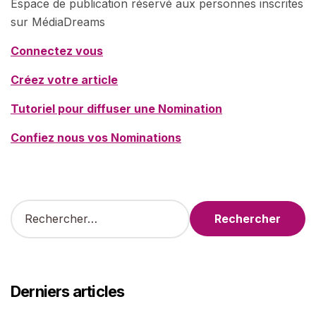
Espace de publication réservé aux personnes inscrites
sur MédiaDreams
Connectez vous
Créez votre article
Tutoriel pour diffuser une Nomination
Confiez nous vos Nominations
R
e
c
h
e
r
Derniers articles
c
h