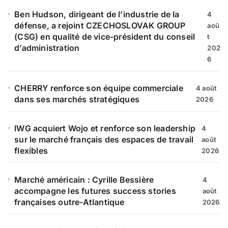
e
Ben Hudson, dirigeant de l’industrie de la
4
r
défense, a rejoint CZECHOSLOVAK GROUP
aoû
(CSG) en qualité de vice-président du conseil
t
:
d’administration
202
6
CHERRY renforce son équipe commerciale
4 août
dans ses marchés stratégiques
2026
IWG acquiert Wojo et renforce son leadership
4
sur le marché français des espaces de travail
août
flexibles
2026
Marché américain : Cyrille Bessière
4
accompagne les futures success stories
août
françaises outre-Atlantique
2026