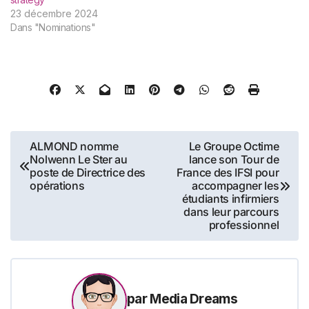
23 décembre 2024
Dans "Nominations"
Navigation
ALMOND nomme
Le Groupe Octime
Nolwenn Le Ster au
lance son Tour de
de
poste de Directrice des
France des IFSI pour
opérations
accompagner les
l’article
étudiants infirmiers
dans leur parcours
professionnel
par
Media Dreams