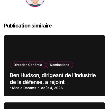
Publication similaire
Direction Générale
Nominations
Ben Hudson, dirigeant de l’industrie
de la défense, a rejoint
CZECHOSLOVAK GROUP (CSG) en
Media Dreams
Août 4, 2026
qualité de vice-président du conseil
d’administration