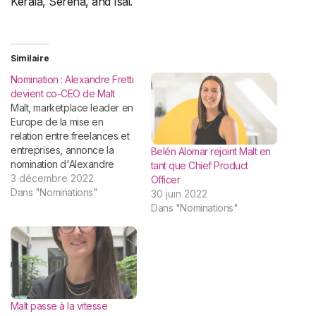
Kerala, Serena, and Isai.
Similaire
Nomination : Alexandre Fretti
devient co-CEO de Malt
Malt, marketplace leader en
Europe de la mise en
relation entre freelances et
entreprises, annonce la
Belén Alomar rejoint Malt en
nomination d'Alexandre
tant que Chief Product
Fretti au poste de co-CEO
3 décembre 2022
Officer
de Malt, aux côtés de
Dans "Nominations"
30 juin 2022
Vincent Huguet. Directeur
Dans "Nominations"
général de la scale-up
depuis 2020, Alexandre
Fretti aura en charge
l'organisation globale et
quotidienne de Malt, avec
un…
Malt passe à la vitesse