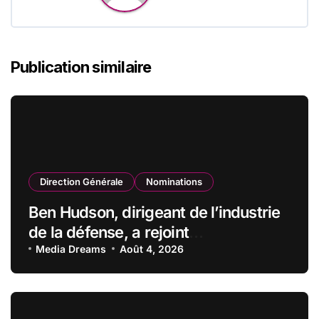
Publication similaire
Direction Générale
Nominations
Ben Hudson, dirigeant de l’industrie
de la défense, a rejoint
CZECHOSLOVAK GROUP (CSG) en
Media Dreams
Août 4, 2026
qualité de vice-président du conseil
d’administration