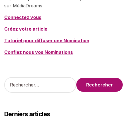
sur MédiaDreams
Connectez vous
Créez votre article
Tutoriel pour diffuser une Nomination
Confiez nous vos Nominations
R
e
c
h
e
r
Derniers articles
c
h