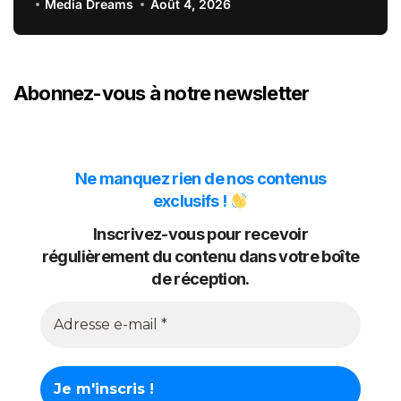
du Crédit Mutuel
Media Dreams
Août 4, 2026
Abonnez-vous à notre newsletter
Ne manquez rien de nos contenus
exclusifs !
Inscrivez-vous pour recevoir
régulièrement du contenu dans votre boîte
de réception.