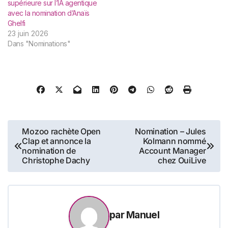
supérieure sur l’IA agentique
avec la nomination d’Anaïs
Ghelfi
23 juin 2026
Dans "Nominations"
Navigation
Mozoo rachète Open
Nomination – Jules
Clap et annonce la
Kolmann nommé
de
nomination de
Account Manager
Christophe Dachy
chez OuiLive
l’article
par
Manuel