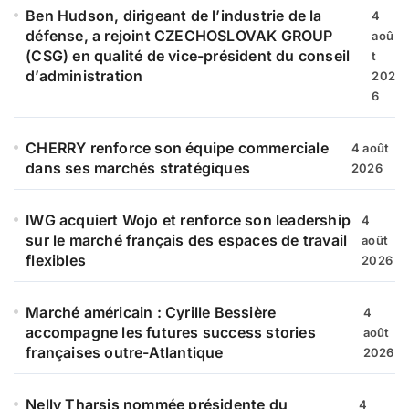
e
Ben Hudson, dirigeant de l’industrie de la
4
r
défense, a rejoint CZECHOSLOVAK GROUP
aoû
(CSG) en qualité de vice-président du conseil
t
:
d’administration
202
6
CHERRY renforce son équipe commerciale
4 août
dans ses marchés stratégiques
2026
IWG acquiert Wojo et renforce son leadership
4
sur le marché français des espaces de travail
août
flexibles
2026
Marché américain : Cyrille Bessière
4
accompagne les futures success stories
août
françaises outre-Atlantique
2026
Nelly Tharsis nommée présidente du
4