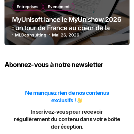
Entreprises
Evenement
MyUnisoft lance le MyUnishow 2026
: un tour de France au cœur de la
transformation des cabinets
MLDconsulting
Mai 26, 2026
comptables
Abonnez-vous à notre newsletter
Ne manquez rien de nos contenus
exclusifs !
Inscrivez-vous pour recevoir
régulièrement du contenu dans votre boîte
de réception.