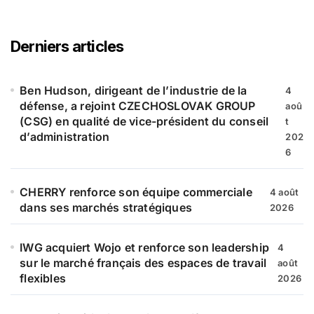
h
e
r
Derniers articles
c
h
e
Ben Hudson, dirigeant de l’industrie de la
4
r
défense, a rejoint CZECHOSLOVAK GROUP
aoû
(CSG) en qualité de vice-président du conseil
t
:
d’administration
202
6
CHERRY renforce son équipe commerciale
4 août
dans ses marchés stratégiques
2026
IWG acquiert Wojo et renforce son leadership
4
sur le marché français des espaces de travail
août
flexibles
2026