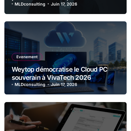
performance immersive entre voix
MLDconsulting
Juin 17, 2026
lyrique et intelligence artificielle
Evenement
Weytop démocratise le Cloud PC
souverain à VivaTech 2026
MLDconsulting
Juin 17, 2026