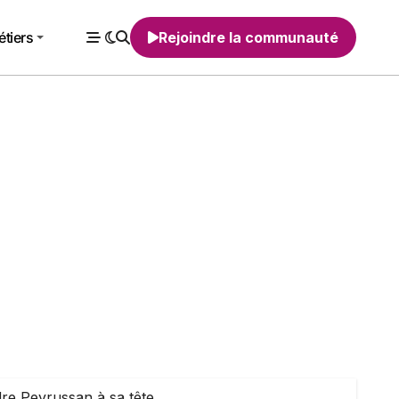
tiers
Rejoindre la communauté
re Peyrussan à sa tête