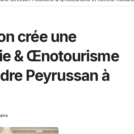
on crée une
rie & Œnotourisme
dre Peyrussan à
aire