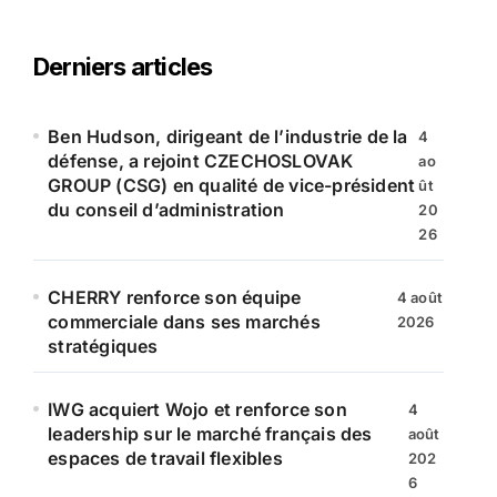
h
e
r
Derniers articles
c
h
e
Ben Hudson, dirigeant de l’industrie de la
4
r
défense, a rejoint CZECHOSLOVAK
ao
GROUP (CSG) en qualité de vice-président
ût
:
du conseil d’administration
20
26
CHERRY renforce son équipe
4 août
commerciale dans ses marchés
2026
stratégiques
IWG acquiert Wojo et renforce son
4
leadership sur le marché français des
août
espaces de travail flexibles
202
6