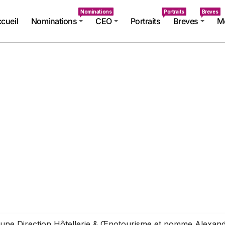
Nominations
Portraits
Breves
cueil
Nominations
CEO
Portraits
Breves
Mé
 une Direction Hôtellerie & Œnotourisme et nomme Alexand