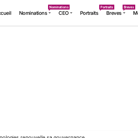
Nominations
Portraits
Breves
cueil
Nominations
CEO
Portraits
Breves
Mé
ologies renouvelle sa gouvernance