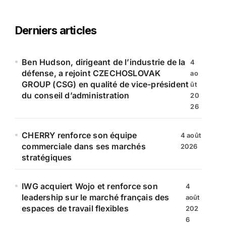
h
e
r
Derniers articles
c
h
e
Ben Hudson, dirigeant de l’industrie de la
4
r
défense, a rejoint CZECHOSLOVAK
ao
GROUP (CSG) en qualité de vice-président
ût
:
du conseil d’administration
20
26
CHERRY renforce son équipe
4 août
commerciale dans ses marchés
2026
stratégiques
IWG acquiert Wojo et renforce son
4
leadership sur le marché français des
août
espaces de travail flexibles
202
6