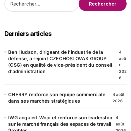
e
c
h
e
r
Derniers articles
c
h
e
Ben Hudson, dirigeant de l’industrie de la
4
r
défense, a rejoint CZECHOSLOVAK GROUP
aoû
(CSG) en qualité de vice-président du conseil
t
:
d’administration
202
6
CHERRY renforce son équipe commerciale
4 août
dans ses marchés stratégiques
2026
IWG acquiert Wojo et renforce son leadership
4
sur le marché français des espaces de travail
août
flexibles
2026