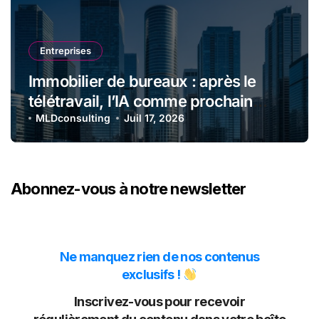
Entreprises
Immobilier de bureaux : après le
télétravail, l’IA comme prochain
choc locatif
MLDconsulting
Juil 17, 2026
Abonnez-vous à notre newsletter
Ne manquez rien de nos contenus
exclusifs !
Inscrivez-vous pour recevoir