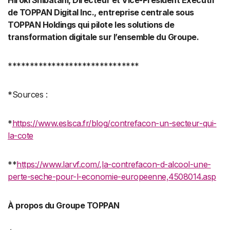
Hiroki Shibatani, Directeur et Vice-Président Exécutif
de TOPPAN Digital Inc., entreprise centrale sous
TOPPAN Holdings qui pilote les solutions de
transformation digitale sur l’ensemble du Groupe.
******************************
*Sources :
*
https://www.eslsca.fr/blog/contrefacon-un-secteur-qui-
la-cote
**
https://www.larvf.com/,la-contrefacon-d-alcool-une-
perte-seche-pour-l-economie-europeenne,4508014.asp
À propos du Groupe TOPPAN