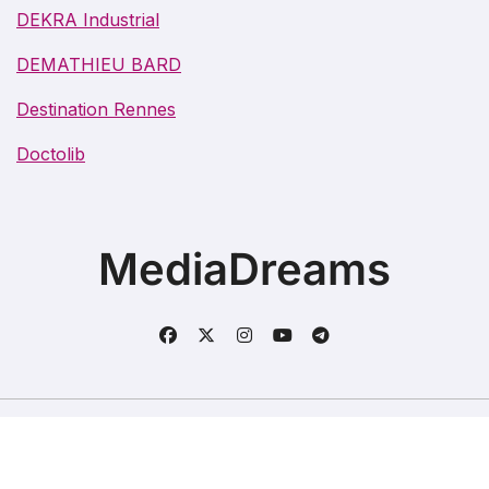
DEKRA Industrial
DEMATHIEU BARD
Destination Rennes
Doctolib
MediaDreams
Copyright @2021. Tous droits réservés.
|
BlogData
par
Themeansar