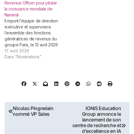
Revenue Officer pour piloter
la croissance mondiale de
Namirial
Il rejoint l’équipe de direction
exécutive et supervisera
l’ensemble des fonctions
génératrices de revenus du
groupe Paris, le 13 avril 2026
– Namirial, l’un des
17 avril 2026
principaux fournisseurs
Dans "Nominations"
européens de solutions de
confiance numérique,
annonce la nomination de
José Vallés au poste de
Chief Revenue Officer
(CRO). À ce titre, et…
Navigation
Nicolas Pingnelain
IONIS Education
nommé VP Sales
Group annonce le
de
lancement de son
centre de recherche et
l’article
d’excellence en IA