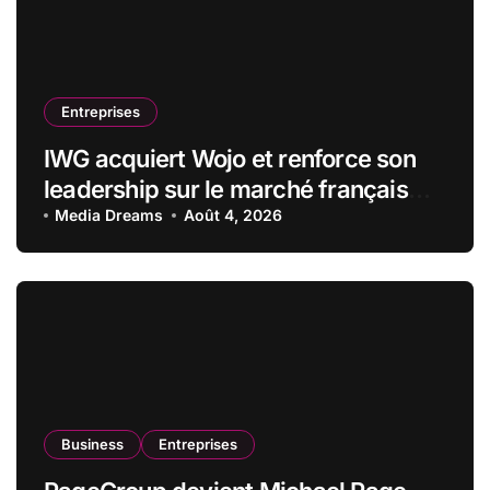
Entreprises
IWG acquiert Wojo et renforce son
leadership sur le marché français
des espaces de travail flexibles
Media Dreams
Août 4, 2026
Business
Entreprises