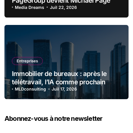
PageGroup devient Michael Page
Media Dreams
Juil 22, 2026
Entreprises
Immobilier de bureaux : après le
télétravail, l’IA comme prochain
choc locatif
MLDconsulting
Juil 17, 2026
Abonnez-vous à notre newsletter