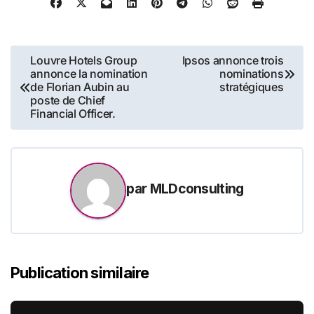
Navigation
Louvre Hotels Group
Ipsos annonce trois
annonce la nomination
nominations
de
de Florian Aubin au
stratégiques
poste de Chief
l’article
Financial Officer.
par
MLDconsulting
Publication similaire