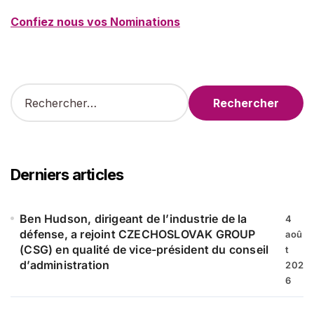
Confiez nous vos Nominations
R
e
c
h
e
r
Derniers articles
c
h
e
Ben Hudson, dirigeant de l’industrie de la
4
r
défense, a rejoint CZECHOSLOVAK GROUP
aoû
(CSG) en qualité de vice-président du conseil
t
:
d’administration
202
6