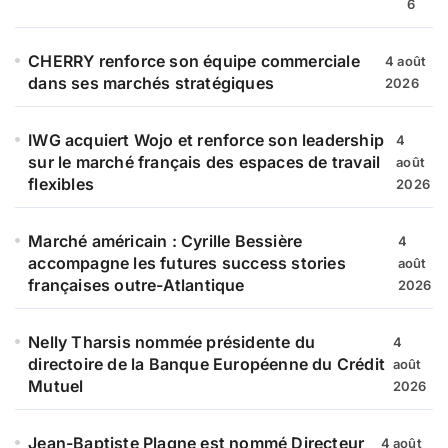
6
CHERRY renforce son équipe commerciale
4 août
dans ses marchés stratégiques
2026
IWG acquiert Wojo et renforce son leadership
4
sur le marché français des espaces de travail
août
flexibles
2026
Marché américain : Cyrille Bessière
4
accompagne les futures success stories
août
françaises outre-Atlantique
2026
Nelly Tharsis nommée présidente du
4
directoire de la Banque Européenne du Crédit
août
Mutuel
2026
Jean-Baptiste Plagne est nommé Directeur
4 août