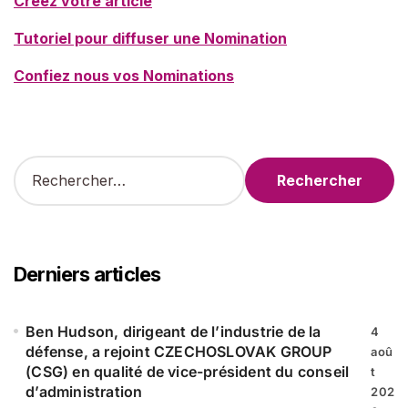
Créez votre article
Tutoriel pour diffuser une Nomination
Confiez nous vos Nominations
R
e
c
h
e
r
Derniers articles
c
h
e
Ben Hudson, dirigeant de l’industrie de la
4
r
défense, a rejoint CZECHOSLOVAK GROUP
aoû
(CSG) en qualité de vice-président du conseil
t
:
d’administration
202