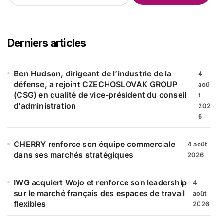
c
h
e
r
Derniers articles
c
h
e
Ben Hudson, dirigeant de l’industrie de la
4
r
défense, a rejoint CZECHOSLOVAK GROUP
aoû
(CSG) en qualité de vice-président du conseil
t
:
d’administration
202
6
CHERRY renforce son équipe commerciale
4 août
dans ses marchés stratégiques
2026
IWG acquiert Wojo et renforce son leadership
4
sur le marché français des espaces de travail
août
flexibles
2026