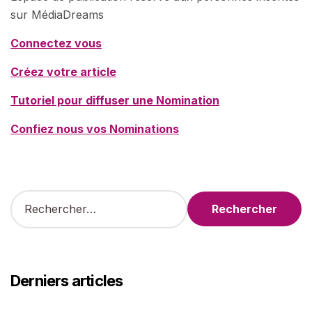
sur MédiaDreams
Connectez vous
Créez votre article
Tutoriel pour diffuser une Nomination
Confiez nous vos Nominations
R
e
c
h
e
r
Derniers articles
c
h