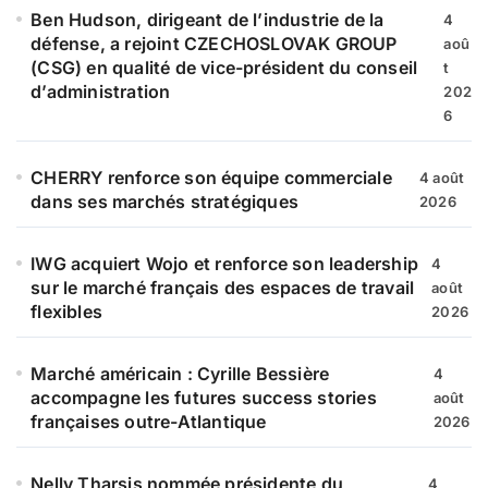
e
Ben Hudson, dirigeant de l’industrie de la
4
r
défense, a rejoint CZECHOSLOVAK GROUP
aoû
(CSG) en qualité de vice-président du conseil
t
:
d’administration
202
6
CHERRY renforce son équipe commerciale
4 août
dans ses marchés stratégiques
2026
IWG acquiert Wojo et renforce son leadership
4
sur le marché français des espaces de travail
août
flexibles
2026
Marché américain : Cyrille Bessière
4
accompagne les futures success stories
août
françaises outre-Atlantique
2026
Nelly Tharsis nommée présidente du
4