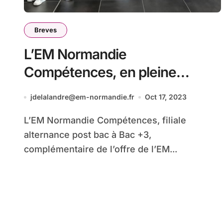
Breves
L’EM Normandie
Compétences, en pleine
croissance, annonce des
jdelalandre@em-normandie.fr
Oct 17, 2023
nouveautés pour la rentrée
L’EM Normandie Compétences, filiale
2023/2024
alternance post bac à Bac +3,
complémentaire de l’offre de l’EM...