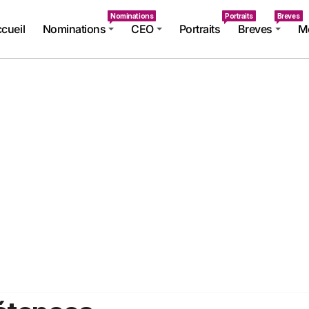
Nominations
Portraits
Breves
cueil
Nominations
CEO
Portraits
Breves
Mé