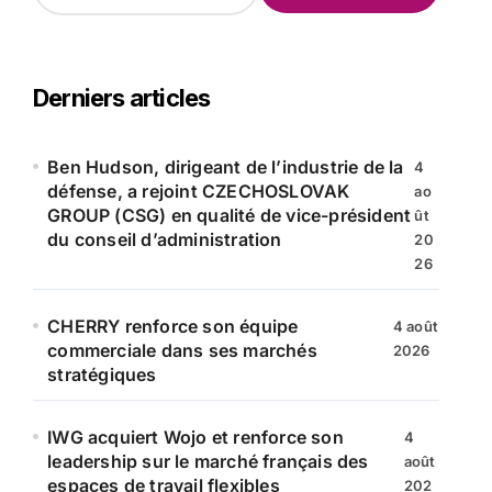
c
h
e
r
Derniers articles
c
h
e
Ben Hudson, dirigeant de l’industrie de la
4
r
défense, a rejoint CZECHOSLOVAK
ao
GROUP (CSG) en qualité de vice-président
ût
:
du conseil d’administration
20
26
CHERRY renforce son équipe
4 août
commerciale dans ses marchés
2026
stratégiques
IWG acquiert Wojo et renforce son
4
leadership sur le marché français des
août
espaces de travail flexibles
202