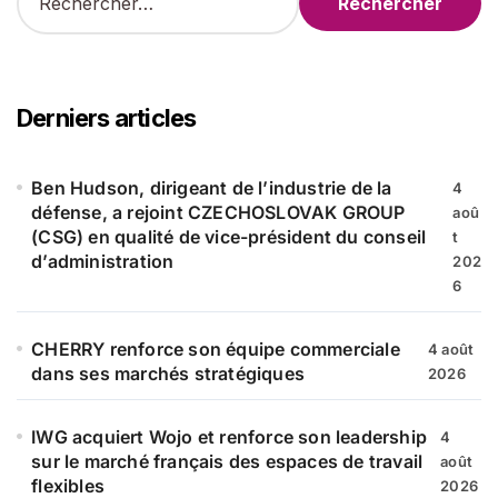
e
c
h
e
r
Derniers articles
c
h
e
Ben Hudson, dirigeant de l’industrie de la
4
r
défense, a rejoint CZECHOSLOVAK GROUP
aoû
(CSG) en qualité de vice-président du conseil
t
:
d’administration
202
6
CHERRY renforce son équipe commerciale
4 août
dans ses marchés stratégiques
2026
IWG acquiert Wojo et renforce son leadership
4
sur le marché français des espaces de travail
août
flexibles
2026