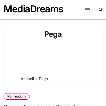
Passer
MediaDreams
au
contenu
Pega
Accueil
Pega
Nominations