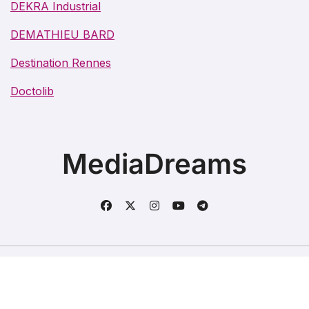
DEKRA Industrial
DEMATHIEU BARD
Destination Rennes
Doctolib
MediaDreams
Copyright @2021. Tous droits réservés.
|
BlogData
par
Themeansar