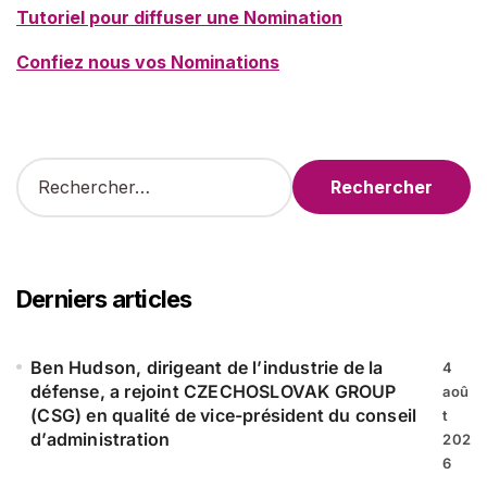
Tutoriel pour diffuser une Nomination
Confiez nous vos Nominations
R
e
c
h
e
r
Derniers articles
c
h
e
Ben Hudson, dirigeant de l’industrie de la
4
r
défense, a rejoint CZECHOSLOVAK GROUP
aoû
(CSG) en qualité de vice-président du conseil
t
:
d’administration
202
6