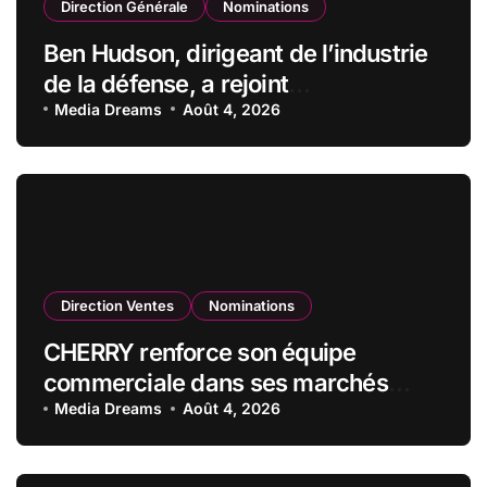
Direction Générale
Nominations
Ben Hudson, dirigeant de l’industrie
de la défense, a rejoint
CZECHOSLOVAK GROUP (CSG) en
Media Dreams
Août 4, 2026
qualité de vice-président du conseil
d’administration
Direction Ventes
Nominations
CHERRY renforce son équipe
commerciale dans ses marchés
stratégiques
Media Dreams
Août 4, 2026