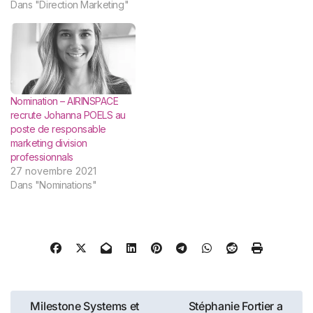
Campus Ile-de-France de
Dans "Direction Marketing"
L’Ecole supérieure de la
banque, qui rassemble
toutes les activités
formations (alternance…
Nomination – AIRINSPACE
recrute Johanna POELS au
poste de responsable
marketing division
professionnals
27 novembre 2021
Dans "Nominations"
Navigation
Milestone Systems et
Stéphanie Fortier a