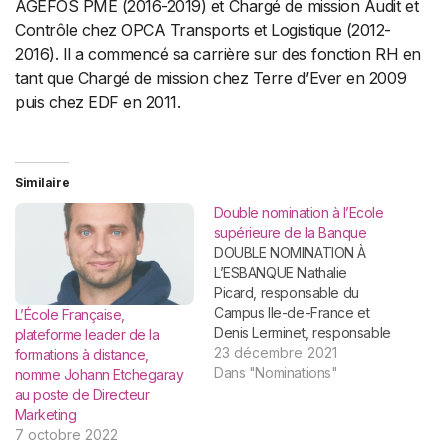
AGEFOS PME (2016-2019) et Chargé de mission Audit et
Contrôle chez OPCA Transports et Logistique (2012-
2016). Il a commencé sa carrière sur des fonction RH en
tant que Chargé de mission chez Terre d’Ever en 2009
puis chez EDF en 2011.
Similaire
Double nomination à l’Ecole
supérieure de la Banque
DOUBLE NOMINATION À
L’ESBANQUE Nathalie
Picard, responsable du
Campus Ile-de-France et
L’École Française,
Denis Lerminet, responsable
plateforme leader de la
des Campus Bretagne et
23 décembre 2021
formations à distance,
Pays de la Loire Dès le
Dans "Nominations"
nomme Johann Etchegaray
lundi 6 décembre, Nathalie
au poste de Directeur
Picard est nommée
Marketing
responsable du grand
7 octobre 2022