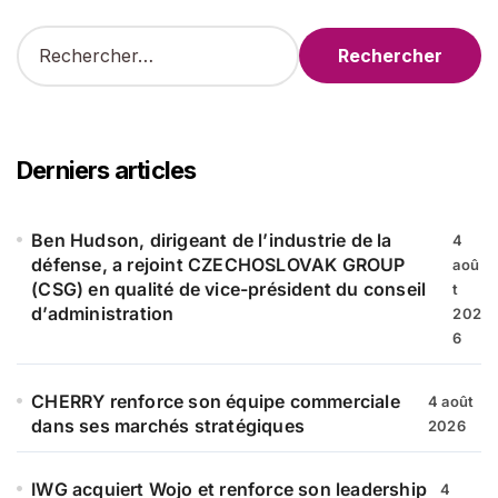
R
e
c
h
e
r
Derniers articles
c
h
e
Ben Hudson, dirigeant de l’industrie de la
4
r
défense, a rejoint CZECHOSLOVAK GROUP
aoû
(CSG) en qualité de vice-président du conseil
t
:
d’administration
202
6
CHERRY renforce son équipe commerciale
4 août
dans ses marchés stratégiques
2026
IWG acquiert Wojo et renforce son leadership
4