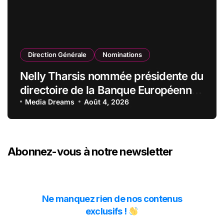
Direction Générale
Nominations
Nelly Tharsis nommée présidente du
directoire de la Banque Européenne
du Crédit Mutuel
Media Dreams
Août 4, 2026
Abonnez-vous à notre newsletter
Ne manquez rien de nos contenus
exclusifs !